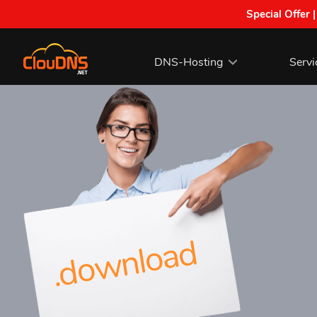
Special Offer 
DNS-Hosting
Servi
.download