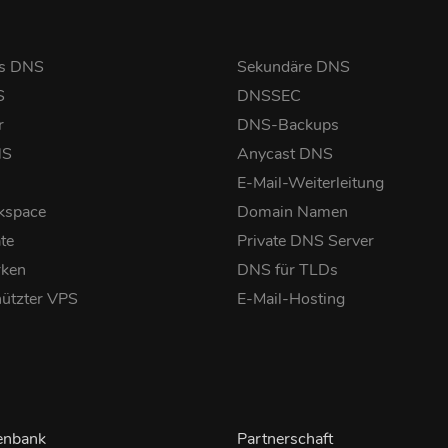
s DNS
Sekundäre DNS
S
DNSSEC
r
DNS-Backups
NS
Anycast DNS
E-Mail-Weiterleitung
kspace
Domain Namen
ate
Private DNS Server
rken
DNS für TLDs
ützter VPS
E-Mail-Hosting
enbank
Partnerschaft