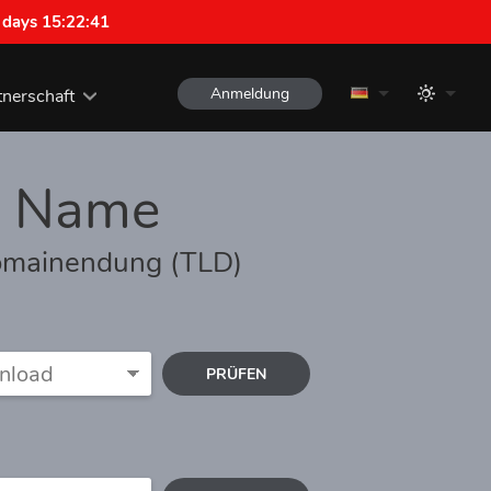
 days 15:22:40
Anmeldung
tnerschaft
 Name
omainendung (TLD)
PRÜFEN