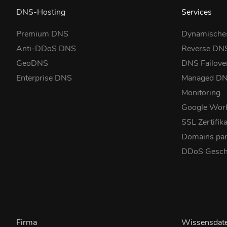
DNS-Hosting
Services
Premium DNS
Dynamische
Anti-DDoS DNS
Reverse DN
GeoDNS
DNS Failove
Enterprise DNS
Managed D
Monitoring
Google Wor
SSL Zertifik
Domains pa
DDoS Gesch
Firma
Wissensdat