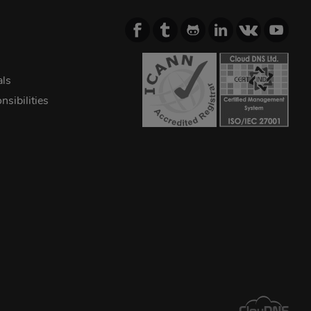
als
sibilities