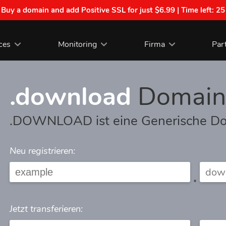
| Buy a domain and add Positive SSL for just $6.99 | Time left:
25
ces
Monitoring
Firma
Par
.download
Domain
.DOWNLOAD ist eine Generische D
Neu registrieren:
.
Jetzt transferieren: