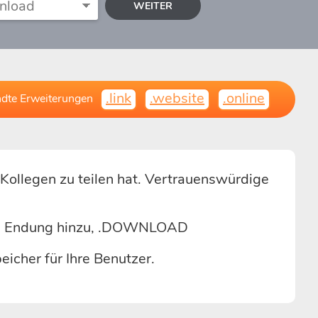
WEITER
.link
.website
.online
dte Erweiterungen
ollegen zu teilen hat. Vertrauenswürdige
ige Endung hinzu, .DOWNLOAD
icher für Ihre Benutzer.