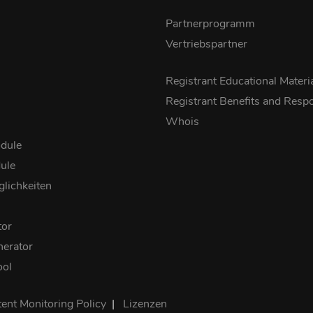
Partnerprogramm
Vertriebspartner
Registrant Educational Materi
Registrant Benefits and Respon
Whois
dule
ule
lichkeiten
tor
erator
ool
ent Monitoring Policy
|
Lizenzen