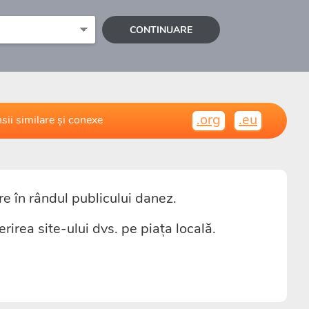
CONTINUARE
.org
.eu
sii similare și conexe
e în rândul publicului danez.
irea site-ului dvs. pe piața locală.