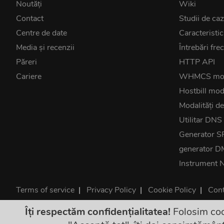
Noutăţi
Wiki
Contact
Studii de ca
Centre de date
Caracteristic
Media și recenzii
Întrebări fre
Păreri
HTTP API
Cariere
WHMCS mo
Hostbill mod
Modalități de
Utilitar DNS
Generator S
generator 
Instrument 
Terms of service
|
Privacy Policy
|
Cookie Policy
|
Cont
©2026 ClouDNS
Îți respectăm confidențialitatea!
Folosim coo
Prețurile