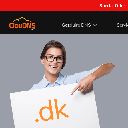
Special Offer 
Gazduire DNS
Servi
.dk