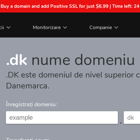
| Buy a domain and add Positive SSL for just $6.99 | Time left:
24
cii
Monitorizare
Companie
.dk
nume domeniu
.DK este domeniul de nivel superior 
Danemarca.
Înregistrați domeniu:
.