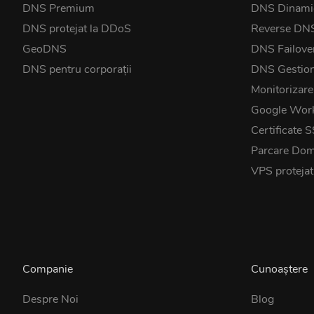
DNS Premium
DNS Dinami
DNS protejat la DDoS
Reverse DN
GeoDNS
DNS Failove
DNS pentru corporații
DNS Gestio
Monitorizare
Google Wor
Certificate 
Parcare Dom
VPS proteja
Companie
Cunoaștere
Despre Noi
Blog