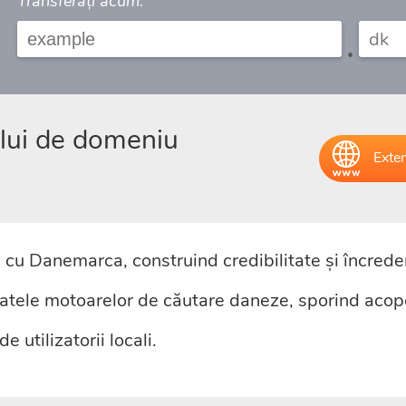
Transferați acum:
.
elui de domeniu
Exten
 cu Danemarca, construind credibilitate și încreder
tatele motoarelor de căutare daneze, sporind acoper
 utilizatorii locali.