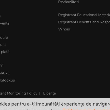
Revânzători
z
Registrant Educational Materi
i
Registrant Benefits and Respon
cvente
Whois
dule
ule
 plată
PF
DMARC
NSlookup
ent Monitoring Policy
|
Licențe
kies pentru a-ți îmbunătăți experiența de navigare
 sunt finale și includ toate taxele. Nu există costuri suplimentar