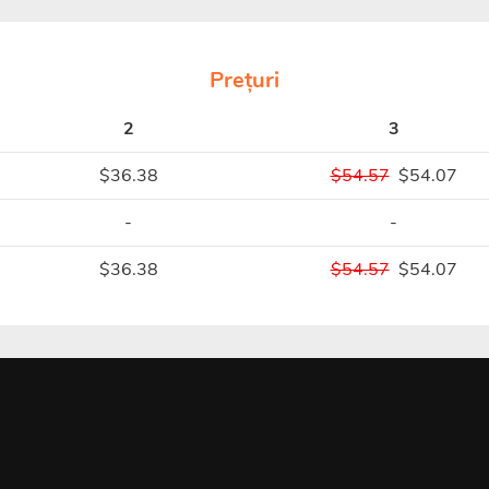
Prețuri
2
3
$36.38
$54.57
$54.07
-
-
$36.38
$54.57
$54.07