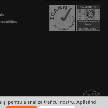
als
sibilities
 și pentru a analiza traficul nostru. Apăsând
e ascunse!