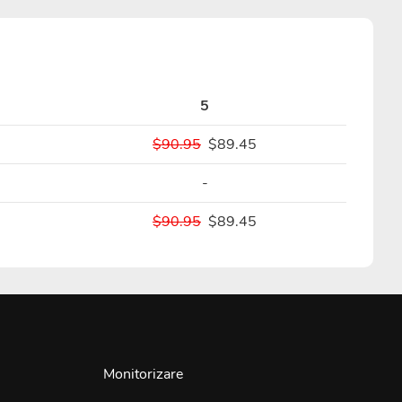
5
$90.95
$89.45
-
$90.95
$89.45
Monitorizare