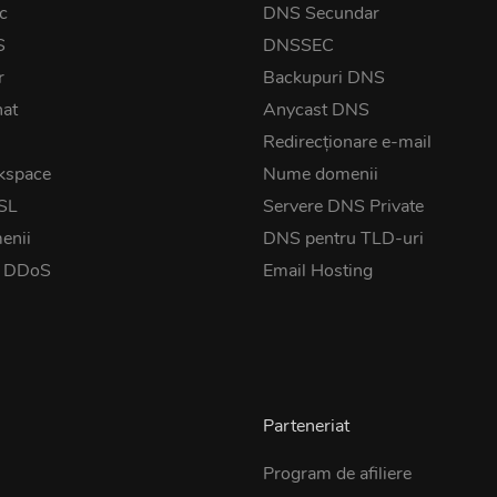
c
DNS Secundar
S
DNSSEC
r
Backupuri DNS
nat
Anycast DNS
Redirecționare e-mail
kspace
Nume domenii
SSL
Servere DNS Private
enii
DNS pentru TLD-uri
t DDoS
Email Hosting
Parteneriat
Program de afiliere