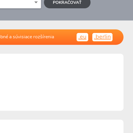
POKRAČOVAŤ
.eu
.berlin
bné a súvisiace rozšírenia