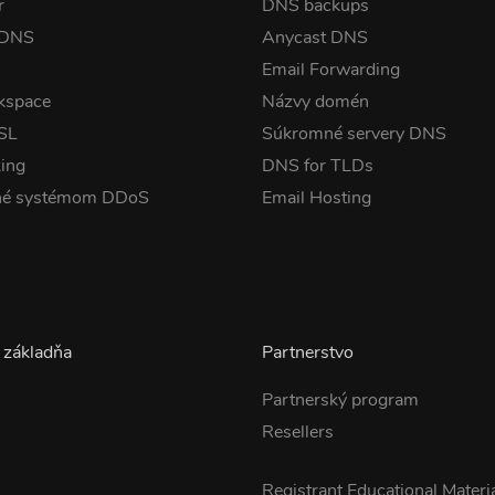
r
DNS backups
 DNS
Anycast DNS
Email Forwarding
kspace
Názvy domén
SSL
Súkromné servery DNS
ing
DNS for TLDs
né systémom DDoS
Email Hosting
 základňa
Partnerstvo
Partnerský program
Resellers
s
Registrant Educational Materi