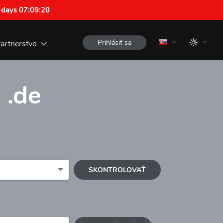
 days 07:09:19
Prihlásiť sa
artnerstvo
e
.de
SKONTROLOVAŤ