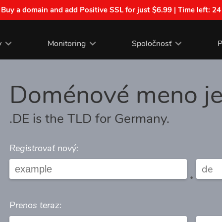
| Buy a domain and add Positive SSL for just $6.99 | Time left:
24
y
Monitoring
Spoločnosť
P
Doménové meno j
.DE is the TLD for Germany.
Registrovať nový:
.
Prenos teraz: