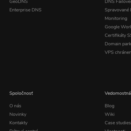
GeoDNS
DNS Failove
Enterprise DNS
Spravované
Monitoring
Google Wor
Certifikáty 
Domain park
VPS chráne
Spoločnosť
Vedomostná
O nás
Blog
Novinky
Wiki
Kontakty
Case studie