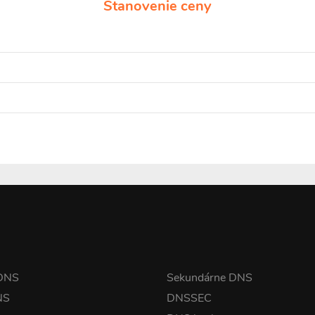
Stanovenie ceny
 DNS
Sekundárne DNS
NS
DNSSEC