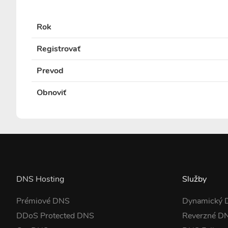
Rok
Registrovať
Prevod
Obnoviť
DNS Hosting
Služby
Prémiové DNS
Dynamický
DDoS Protected DNS
Reverzné D