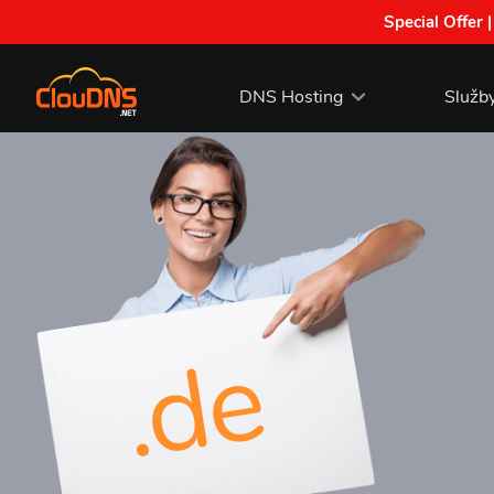
Special Offer 
DNS Hosting
Služb
.de