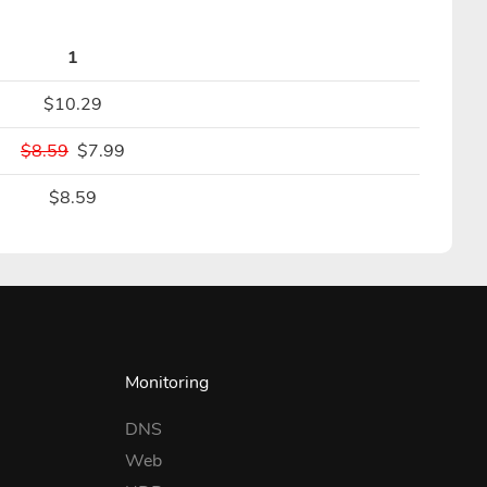
1
$10.29
$8.59
$7.99
$8.59
Monitoring
DNS
Web