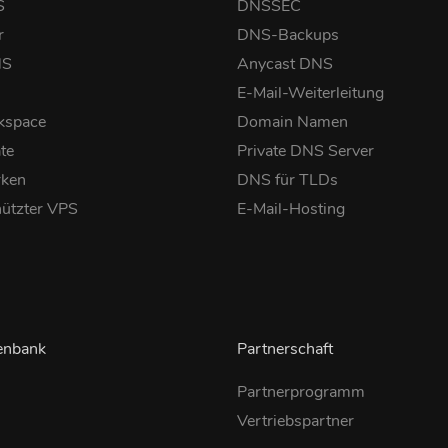
S
DNSSEC
r
DNS-Backups
NS
Anycast DNS
E-Mail-Weiterleitung
kspace
Domain Namen
ate
Private DNS Server
rken
DNS für TLDs
ützter VPS
E-Mail-Hosting
enbank
Partnerschaft
Partnerprogramm
Vertriebspartner