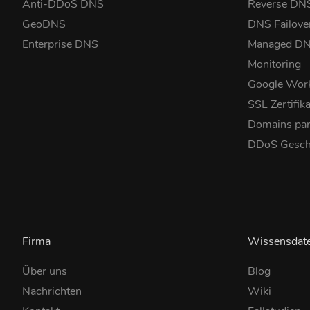
Anti-DDoS DNS
Reverse DN
GeoDNS
DNS Failove
Enterprise DNS
Managed D
Monitoring
Google Wor
SSL Zertifik
Domains pa
DDoS Gesch
Firma
Wissensdat
Über uns
Blog
Nachrichten
Wiki