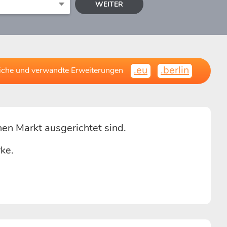
WEITER
.eu
.berlin
iche und verwandte Erweiterungen
en Markt ausgerichtet sind.
rke.