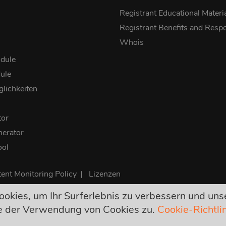
Registrant Educational Materi
Registrant Benefits and Respon
Whois
dule
ule
lichkeiten
tor
erator
ool
ent Monitoring Policy
|
Lizenzen
okies, um Ihr Surferlebnis zu verbessern und uns
endgültig und enthalten alle benötigten Steuern. Keine anderen v
ie der Verwendung von Cookies zu.
Cookie-Richtli