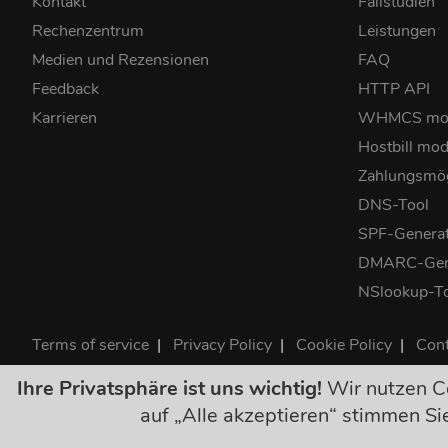
Kontakt
Fallstudien
Rechenzentrum
Leistungen
Medien und Rezensionen
FAQ
Feedback
HTTP API
Karrieren
WHMCS mo
Hostbill mod
Zahlungsmög
DNS-Tool
SPF-Genera
DMARC-Gen
NSlookup-T
Terms of service
|
Privacy Policy
|
Cookie Policy
|
Cont
©2026 ClouDNS
Ihre Privatsphäre ist uns wichtig!
Wir nutzen Co
Alle Preise sind 
auf „Alle akzeptieren“ stimmen S