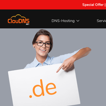
Special Offer 
DNS-Hosting
Servi
.de