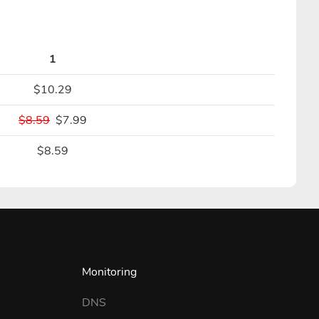
1
$10.29
$8.59
$7.99
$8.59
Monitoring
DNS