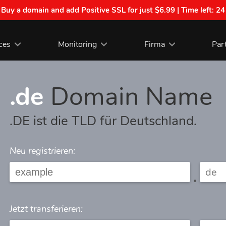
| Buy a domain and add Positive SSL for just $6.99 | Time left:
24
ces
Monitoring
Firma
Par
.de
Domain Name
.DE ist die TLD für Deutschland.
Neu registrieren:
.
Jetzt transferieren: