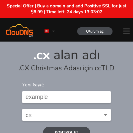
Special Offer | Buy a domain and add Positive SSL for just
$6.99 | Time left:
24 days 13:03:02
Oturum aç
.cx
alan adı
.CX Christmas Adası için ccTLD
Yeni kayıt:
KONTROL ET