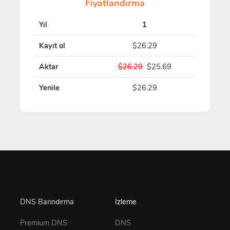
Fiyatlandırma
Yıl
1
Kayıt ol
$26.29
Aktar
$26.29
$25.69
Yenile
$26.29
DNS Barındırma
İzleme
Premium DNS
DNS