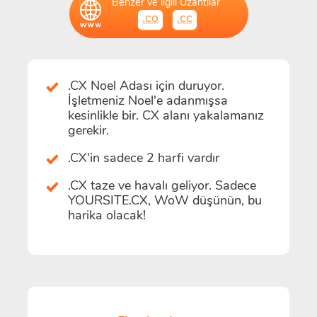
Benzer ve ilgili Uzantılar
.co
.cc
.CX Noel Adası için duruyor.
İşletmeniz Noel'e adanmışsa
kesinlikle bir. CX alanı yakalamanız
gerekir.
.CX'in sadece 2 harfi vardır
.CX taze ve havalı geliyor. Sadece
YOURSITE.CX, WoW düşünün, bu
harika olacak!