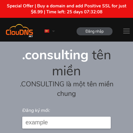
Special Offer | Buy a domain and add Positive SSL for just
$6.99 | Time left:
25 days 07:32:08
Đăng nhập
.consulting
tên
miền
.CONSULTING là một tên miền
chung
Đăng ký mới: