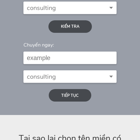
KIỂM TRA
Chuyển ngay:
TIẾP TỤC
Tại sao lại chọn tên miền có