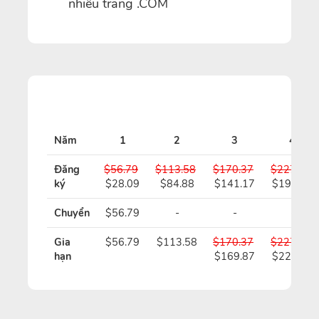
nhiều trang .COM
Năm
1
2
3
4
Đăng
$56.79
$113.58
$170.37
$227.16
ký
$28.09
$84.88
$141.17
$197.46
Chuyển
$56.79
-
-
-
Gia
$56.79
$113.58
$170.37
$227.16
hạn
$169.87
$226.16