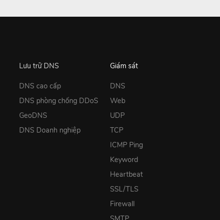
Lưu trữ DNS
Giám sát
DNS cao cấp
DNS
DNS phòng chống DDoS
Web
GeoDNS
UDP
DNS Doanh nghiệp
TCP
ICMP Ping
Keyword
Heartbeat
SSL/TLS
Firewall
SMTP