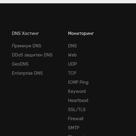
DNS Хостинг
Мониторинг
Премиум DNS
DNS
DDoS защитен DNS
Web
GeoDNS
UDP
Enterprise DNS
TCP
ICMP Ping
Keyword
Heartbeat
SSL/TLS
Firewall
SMTP