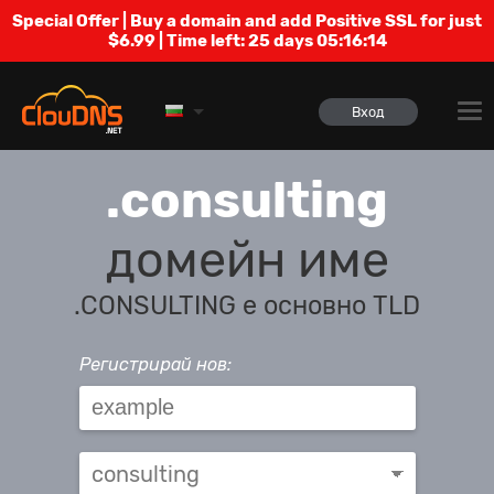
Special Offer | Buy a domain and add Positive SSL for just
$6.99 | Time left:
25 days 05:16:14
Вход
.consulting
домейн име
.CONSULTING е основно TLD
Регистрирай нов: