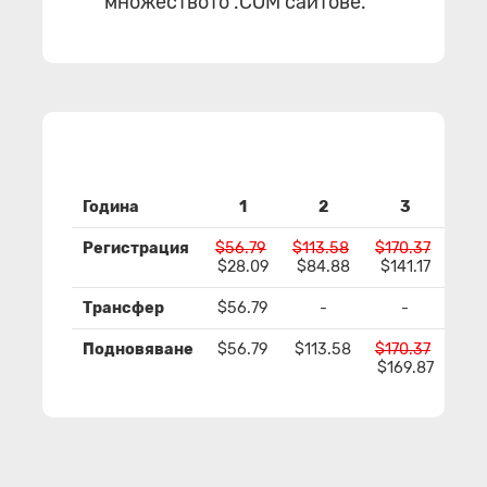
множеството .COM сайтове.
Година
1
2
3
Регистрация
$56.79
$113.58
$170.37
$227
$28.09
$84.88
$141.17
$19
Трансфер
$56.79
-
-
Подновяване
$56.79
$113.58
$170.37
$227
$169.87
$22