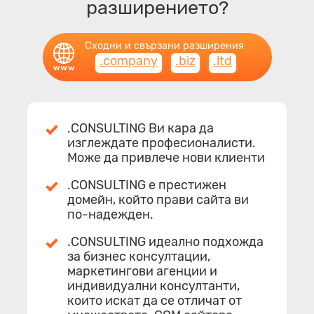
разширението?
Сходни и свързани разширения
.company
.biz
.ltd
.CONSULTING Ви кара да
изглеждате професионалисти.
Може да привлече нови клиенти
.CONSULTING е престижен
домейн, който прави сайта ви
по-надежден.
.CONSULTING идеално подхожда
за бизнес консултации,
маркетингови агенции и
индивидуални консултанти,
които искат да се отличат от