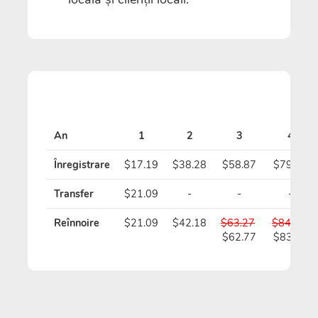
An
1
2
3
4
Înregistrare
$17.19
$38.28
$58.87
$79.46
Transfer
$21.09
-
-
-
Reînnoire
$21.09
$42.18
$63.27
$84.36
$62.77
$83.36