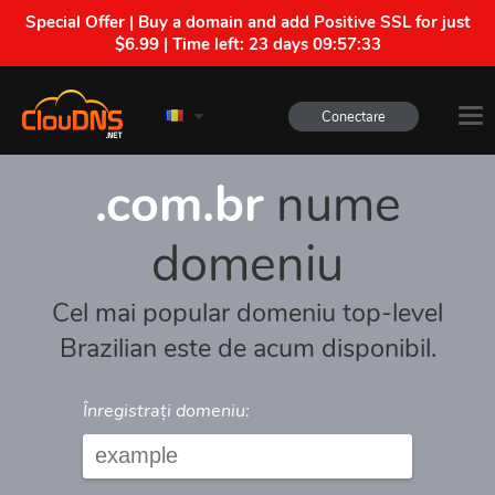
Special Offer | Buy a domain and add Positive SSL for just
$6.99 | Time left:
23 days 09:57:33
Conectare
.com.br
nume
domeniu
Cel mai popular domeniu top-level
Brazilian este de acum disponibil.
Înregistrați domeniu: