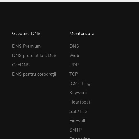
Gazduire DNS
Monitorizare
DNS Premium
DNS
DNS protejat la DDoS
Web
GeoDNS
UDP
DNS pentru corporații
TCP
ICMP Ping
Keyword
Heartbeat
SSL/TLS
Firewall
SMTP