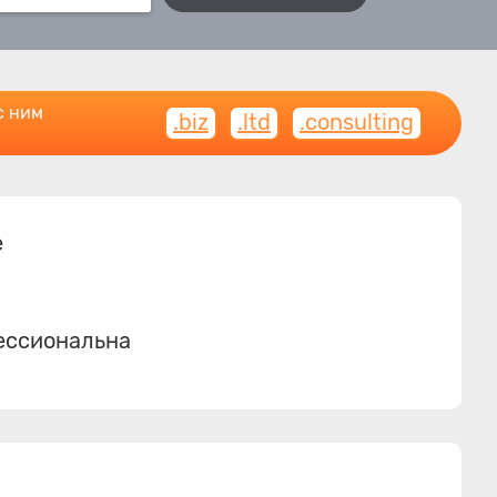
с ним
.biz
.ltd
.consulting
е
фессиональна