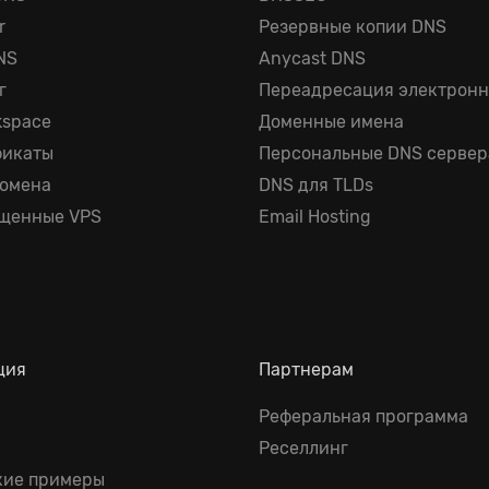
r
Резервные копии DNS
NS
Anycast DNS
г
Переадресация электронн
kspace
Доменные имена
фикаты
Персональные DNS сервер
домена
DNS для TLDs
щенные VPS
Email Hosting
ция
Партнерам
Реферальная программа
Реселлинг
кие примеры