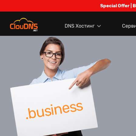
Special Offer | 
DNS Хостинг
Серв
.business