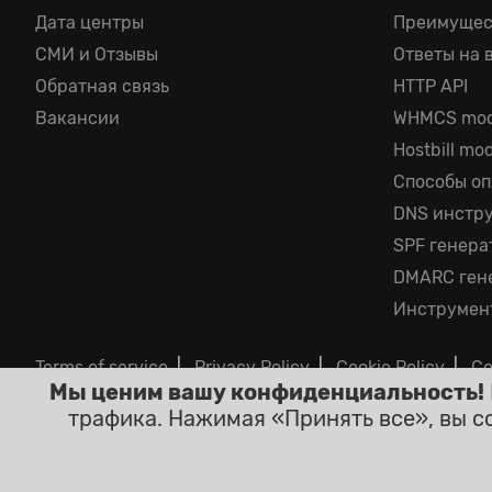
Дата центры
Преимущес
СМИ и Отзывы
Ответы на 
Обратная cвязь
HTTP API
Вакансии
WHMCS mod
Hostbill mo
Способы о
DNS инстр
SPF генера
DMARC ген
Инструмен
Terms of service
|
Privacy Policy
|
Cookie Policy
|
Co
Мы ценим вашу конфиденциальность!
©2026 ClouDNS
трафика. Нажимая «Принять все», вы с
Все цены являютс