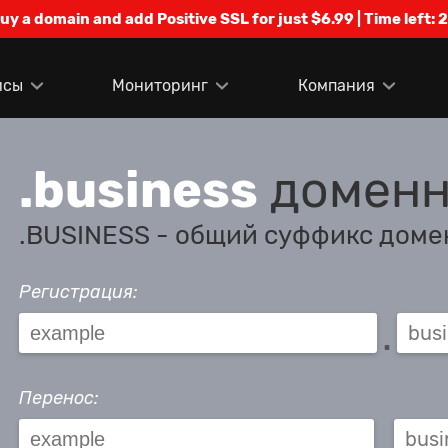
Buy a domain and add Positive SSL for just $6.99 | Time left:
2
исы
Мониторинг
Компания
.business
доменн
.BUSINESS - общий суффикс доме
Регистрация:
.
Перенос:
.