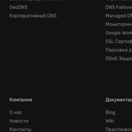
GeoDNS
DNS Failove
Корпоративный DNS
Managed D
Мониторин
Google Wor
SSL Серти
Парковка 
DDoS Защи
Компания
Документа
О нас
Blog
Новости
Wiki
Контакты
Практичес