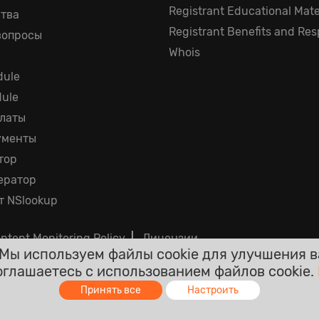
Registrant Educational Mate
тва
Registrant Benefits and Resp
вопросы
Whois
ule
dule
платы
ументы
тор
ератор
т NSlookup
ntent Monitoring Policy
|
Лицензии
Мы используем файлы cookie для улучшения в
оглашаетесь с использованием файлов cookie.
я окончательными и включают налоги. Никаких других 
Принять все
Настроить