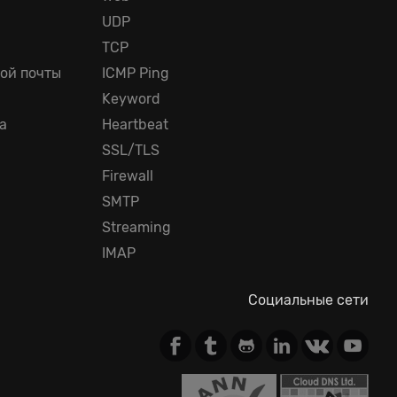
UDP
TCP
ой почты
ICMP Ping
Keyword
а
Heartbeat
SSL/TLS
Firewall
SMTP
Streaming
IMAP
Социальные сети