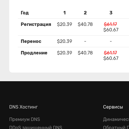
Год
1
2
3
Регистрация
$20.39
$40.78
$61.17
$60.67
Перенос
$20.39
-
-
Продление
$20.39
$40.78
$61.17
$60.67
DNS Хостинг
Сервисы
Премиум DNS
Динамичес
DDoS защищенный DNS
Обратный 