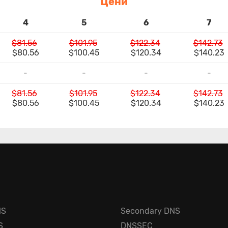
Цени
4
5
6
7
$81.56
$101.95
$122.34
$142.73
$80.56
$100.45
$120.34
$140.23
-
-
-
-
$81.56
$101.95
$122.34
$142.73
$80.56
$100.45
$120.34
$140.23
NS
Secondary DNS
S
DNSSEC