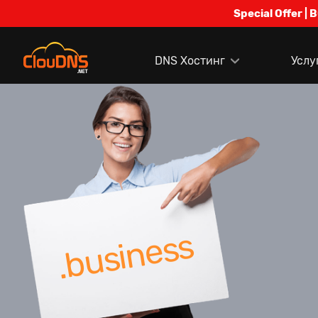
Special Offer | 
DNS Хостинг
Услу
.business