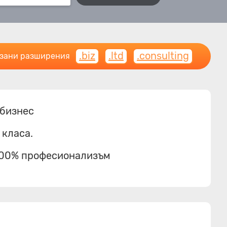
.biz
.ltd
.consulting
рзани разширения
 бизнес
 класа.
 100% професионализъм