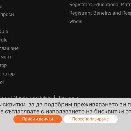
Registrant Educational Mate
а
Registrant Benefits and Resp
ъпроси
Whois
ule
dule
 плащане
умент
тор
ератор
ol
ntent Monitoring Policy
|
Лицензи
сквитки, за да подобрим преживяването ви п
 се съгласявате с използването на бисквитки о
чки цени са крайни с включен ДДС. Без други скрити та
Приеми всички
Персонализиране