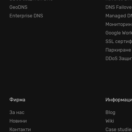
GeoDNS
DNS Failove
Enterprise DNS
Managed D
Мониторин
Google Wor
SSL серти
Паркиране
DDoS Защи
Фирма
Информац
За нас
Blog
Новини
Wiki
Контакти
Case studie