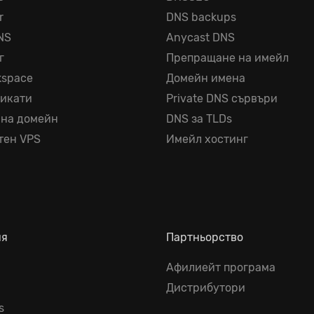
r
DNS backups
NS
Anycast DNS
г
Препращане на имейл
kspace
Домейн имена
фикати
Private DNS сървъри
 на домейн
DNS за TLDs
тен VPS
Имейл хостинг
ия
Партньорство
Афилиейт програма
Дистрибутори
s