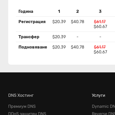
Година
1
2
3
Регистрация
$20.39
$40.78
$61.17
$60.67
Трансфер
$20.39
-
-
Подновяване
$20.39
$40.78
$61.17
$60.67
DNS Хостинг
Услуги
Премиум DNS
Dynamic D
DDoS защитен DNS
Reverse DN