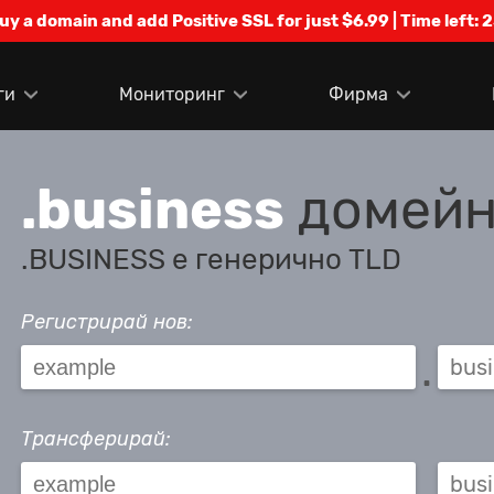
Buy a domain and add Positive SSL for just $6.99 | Time left:
2
ги
Мониторинг
Фирма
.business
домейн
.BUSINESS е генерично TLD
Регистрирай нов:
.
Трансферирай:
.