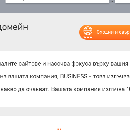
 домейн
Сходни и свъ
налите сайтове и насочва фокуса върху вашия
на вашата компания, BUSINESS - това излъчва
 какво да очакват. Вашата компания излъчва