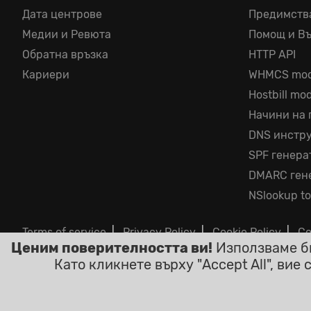
Дата центрове
Предимств
Медии и Ревюта
Помощ и В
Обратна връзка
HTTP API
Кариери
WHMCS mod
Hostbill mo
Начини на
DNS инстр
SPF генера
DMARC ген
NSlookup to
Terms of service
|
Privacy Policy
|
Cookie Policy
|
Co
Ценим поверителността ви!
Използваме би
©2026 ClouDNS
Като кликнете върху "Accept All", вие
Вси