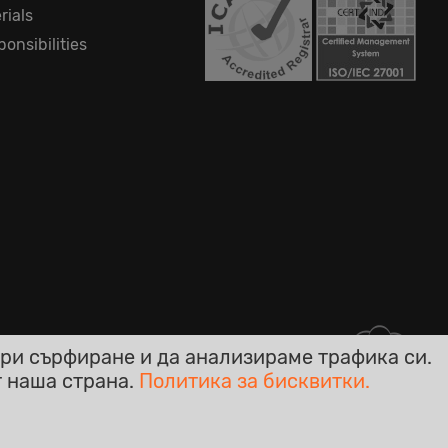
rials
onsibilities
ри сърфиране и да анализираме трафика си.
т наша страна.
Политика за бисквитки.
кси!
Online - Live Chat