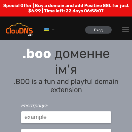
Special Offer | Buy a domain and add Positive SSL for just
$6.99 | Time left:
22 days 06:58:06
Вход
.boo
доменне
ім'я
.BOO is a fun and playful domain
extension
Реєстрація: