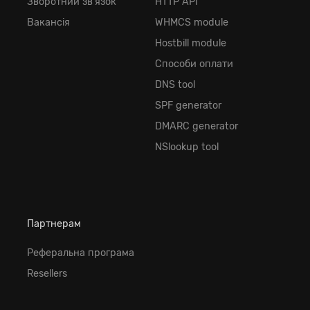
Зворотний зв'язок
HTTP API
Вакансія
WHMCS module
Hostbill module
Способи оплати
DNS tool
SPF generator
DMARC generator
NSlookup tool
Партнерам
Реферальна програма
Resellers