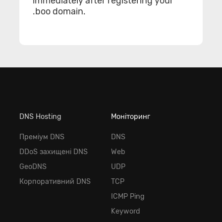
immediately after registering your
.boo domain.
DNS Hosting
Моніторинг
Преміум DNS
DNS
DDoS захищені DNS
Web
GeoDNS
UDP
Корпоративний DNS
TCP
ICMP Ping
Keyword