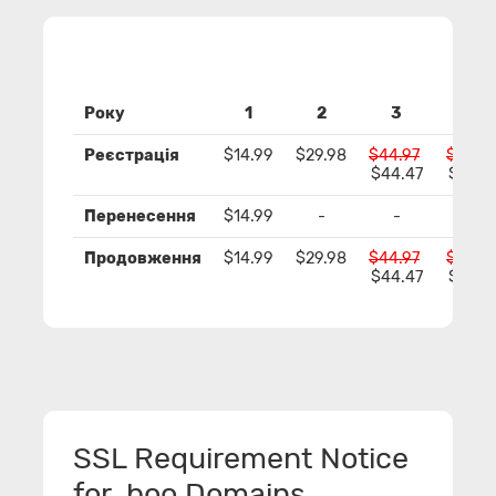
Року
1
2
3
4
Реєстрація
$14.99
$29.98
$44.97
$59.9
$44.47
$58.9
Перенесення
$14.99
-
-
-
Продовження
$14.99
$29.98
$44.97
$59.9
$44.47
$58.9
SSL Requirement Notice
for .boo Domains