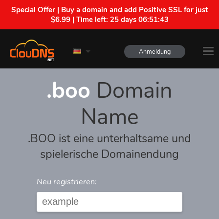
Special Offer | Buy a domain and add Positive SSL for just
$6.99 | Time left:
25 days 06:51:42
Anmeldung
.boo
Domain
Name
.BOO ist eine unterhaltsame und
spielerische Domainendung
Neu registrieren: