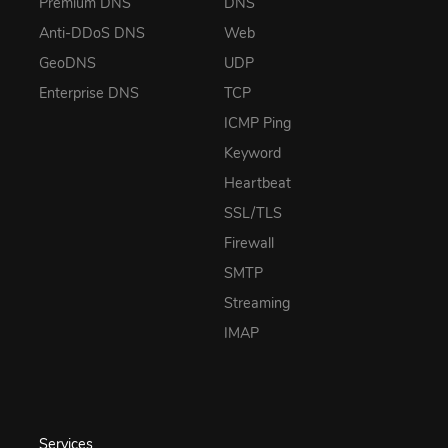
Premium DNS
DNS
Anti-DDoS DNS
Web
GeoDNS
UDP
Enterprise DNS
TCP
ICMP Ping
Keyword
Heartbeat
SSL/TLS
Firewall
SMTP
Streaming
IMAP
Services