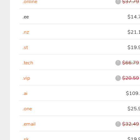
.online
$37.79
!
.ee
$14.
.nz
$21.
.st
$19.
.tech
$66.79
!
.vip
$20.59
!
.ai
$109
.one
$25.
.email
$32.49
!
.sk
$19.