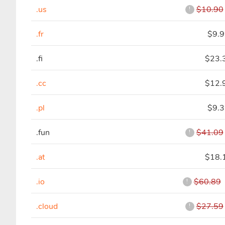
.us
$10.90
!
.fr
$9.
.fi
$23.
.cc
$12.
.pl
$9.
.fun
$41.09
!
.at
$18.
.io
$60.89
!
.cloud
$27.59
!