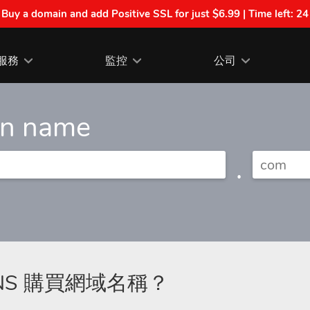
| Buy a domain and add Positive SSL for just $6.99 | Time left:
24
服務
監控
公司
in name
.
DNS 購買網域名稱？