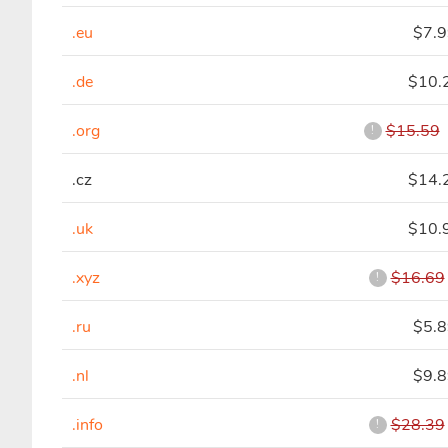
.eu
$7.
.de
$10.
.org
$15.59
!
.cz
$14.
.uk
$10.
.xyz
$16.69
!
.ru
$5.
.nl
$9.
.info
$28.39
!