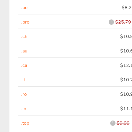
.be
$8.
.pro
$25.79
!
.ch
$10.
.au
$10.
.ca
$12.
.it
$10.
.ro
$10.
.in
$11.
.top
$9.99
!