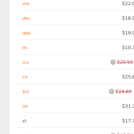
.me
$22.
.dev
$16.
.app
$19.
.es
$10.
.icu
$20.59
!
.co
$25.
.biz
$24.69
!
.se
$31.
.cl
$17.