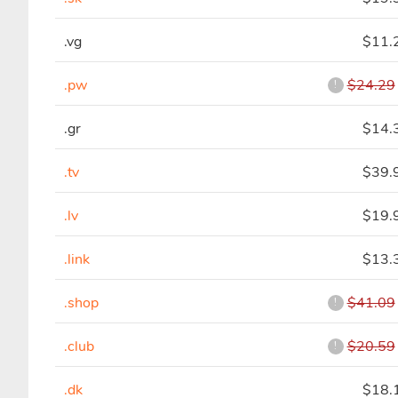
.vg
$11.
.pw
$24.29
!
.gr
$14.
.tv
$39.
.lv
$19.
.link
$13.
.shop
$41.09
!
.club
$20.59
!
.dk
$18.