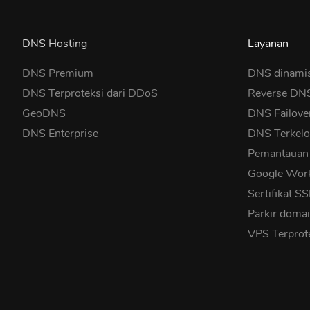
DNS Hosting
Layanan
DNS Premium
DNS dinami
DNS Terproteksi dari DDoS
Reverse DN
GeoDNS
DNS Failove
DNS Enterprise
DNS Terkelo
Pemantauan
Google Wor
Sertifikat S
Parkir doma
VPS Terprot