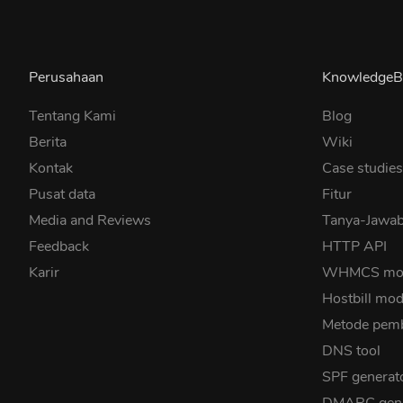
Perusahaan
KnowledgeB
Tentang Kami
Blog
Berita
Wiki
Kontak
Case studie
Pusat data
Fitur
Media and Reviews
Tanya-Jaw
Feedback
HTTP API
Karir
WHMCS mo
Hostbill mod
Metode pem
DNS tool
SPF generat