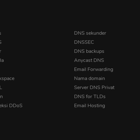
s
DNS sekunder
S
DNSSEC
r
DNS backups
la
Anycast DNS
Email Forwarding
kspace
Nama domain
SL
Server DNS Privat
in
DNS for TLDs
eksi DDoS
Email Hosting