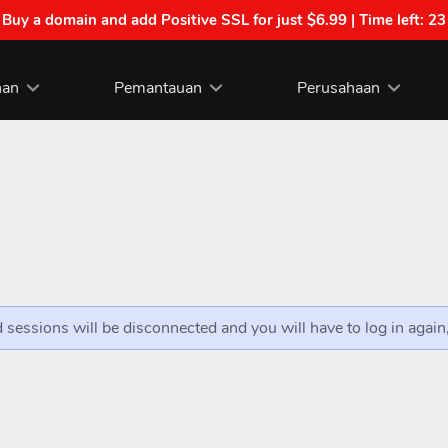
| Buy a domain and add Positive SSL for just $6.99 | Time left:
23
nan
Pemantauan
Perusahaan
 sessions will be disconnected and you will have to log in agai