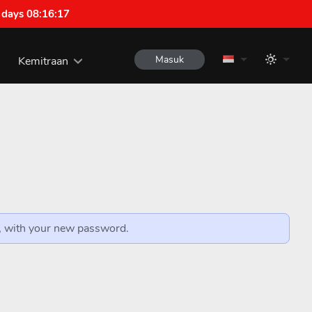
 days 08:16:16
Masuk
Kemitraan
n, with your new password.