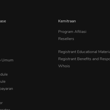
ase
Kemitraan
Program Afiliasi
Resellers
s
Registrant Educational Materi
Registrant Benefits and Respon
ab Umum
Whois
dule
ule
bayaran
or