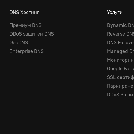
DNS Хостинг
Услуги
Премиум DNS
Dynamic D
DDoS защитен DNS
Reverse DN
GeoDNS
DNS Failove
Enterprise DNS
Managed D
Мониторин
Google Wor
SSL серти
Паркиране
DDoS Защи