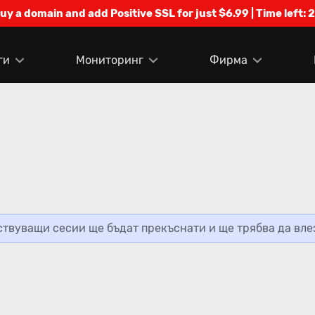
Buy a domain and add Positive SSL for just $6.99 | Time left:
2
ги
Мониторинг
Фирма
твуващи сесии ще бъдат прекъснати и ще трябва да влез