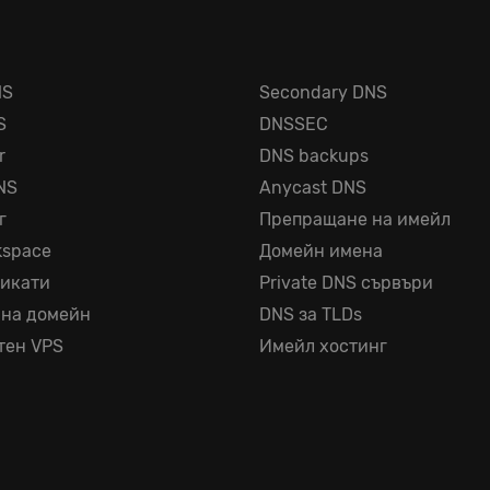
NS
Secondary DNS
S
DNSSEC
r
DNS backups
NS
Anycast DNS
г
Препращане на имейл
kspace
Домейн имена
фикати
Private DNS сървъри
 на домейн
DNS за TLDs
тен VPS
Имейл хостинг