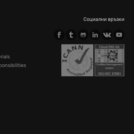
Социални връзки
rials
onsibilities