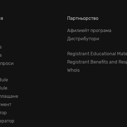
ия
Партньорство
Афилиейт програма
Дистрибутори
s
Registrant Educational Mate
а
Registrant Benefits and Resp
ъпроси
Whois
ule
dule
 плащане
умент
тор
ератор