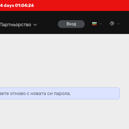
4 days 01:04:26
Вход
Партньорство
ете отново с новата си парола.