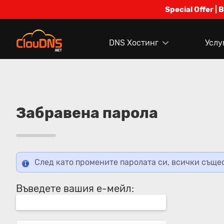
Special Offer | 
DNS Хостинг
Услу
Забравена парола
След като промените паролата си, всички същес
Въведете вашия е-мейл: