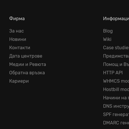
Фирма
Информац
За нас
Blog
Новини
Wiki
Контакти
Case studie
Дата центрове
Предимств
Медии и Ревюта
Помощ и В
Обратна връзка
HTTP API
Кариери
WHMCS mod
Hostbill mo
Начини на
DNS инстр
SPF генера
DMARC ген