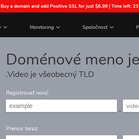
| Buy a domain and add Positive SSL for just $6.99 | Time left:
23
y
Monitoring
Spoločnosť
P
Doménové meno j
.Video je všeobecný TLD
Registrovať nový:
.
Prenos teraz: