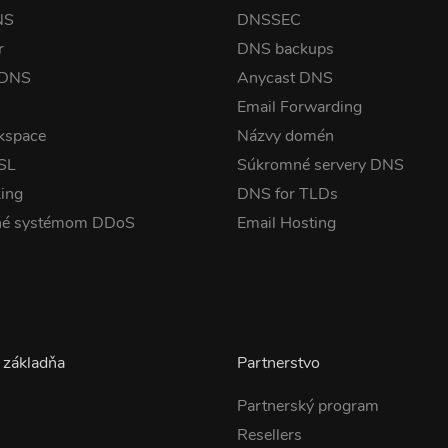
NS
DNSSEC
r
DNS backups
 DNS
Anycast DNS
Email Forwarding
kspace
Názvy domén
SSL
Súkromné servery DNS
ing
DNS for TLDs
né systémom DDoS
Email Hosting
 základňa
Partnerstvo
Partnerský program
Resellers