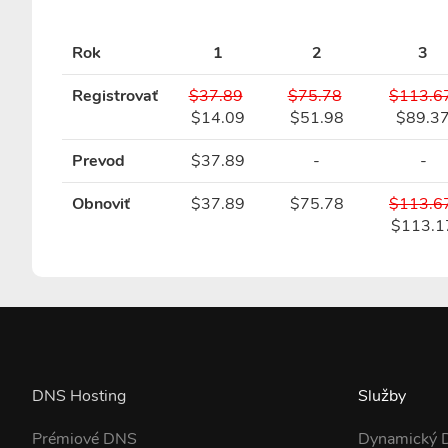
Rok
1
2
3
Registrovať
$37.89
$75.78
$113.6
$14.09
$51.98
$89.3
Prevod
$37.89
-
-
Obnoviť
$37.89
$75.78
$113.6
$113.1
DNS Hosting
Služby
Prémiové DNS
Dynamický