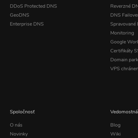
DDoS Protected DNS
Reverzné D
GeoDNS
DNS Failove
Enterprise DNS
Spravované
Monitoring
Google Wor
Certifikáty 
Domain park
VPS chráne
Spoločnosť
Vedomostná
O nás
Blog
Novinky
Wiki