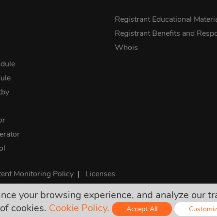
s
Registrant Educational Materi
Registrant Benefits and Respon
Whois
dule
ule
tby
or
rator
ol
ent Monitoring Policy
|
Licenses
e your browsing experience, and analyze our traff
ú konečné a zahŕňajú všetky požadované dane. Žiadne ďalšie sk
of cookies.
Cookie Policy.
Accept All
Customi