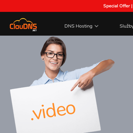
Special Offer 
DNS Hosting
Služb
.video