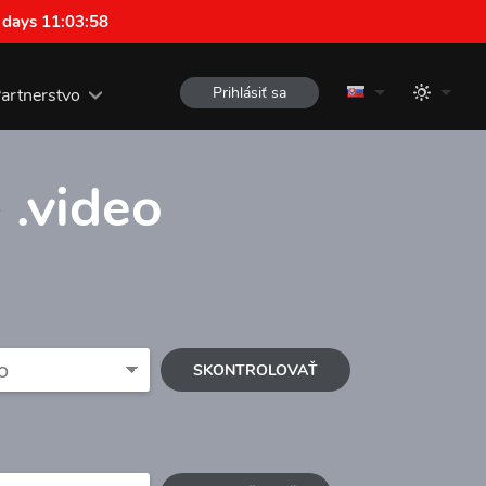
 days 11:03:57
Prihlásiť sa
artnerstvo
e
.video
SKONTROLOVAŤ