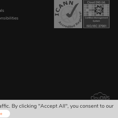
als
sibilities
ic. By clicking "Accept All", you consent to our
ryté poplatky!
ze