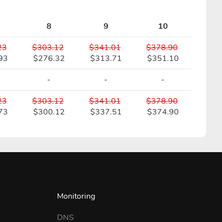
8
9
10
23
$303.12
$341.01
$378.90
93
$276.32
$313.71
$351.10
-
-
-
23
$303.12
$341.01
$378.90
73
$300.12
$337.51
$374.90
Monitoring
DNS