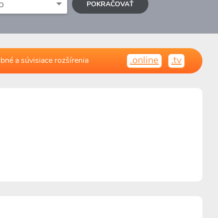
POKRAČOVAŤ
.online
.tv
bné a súvisiace rozšírenia