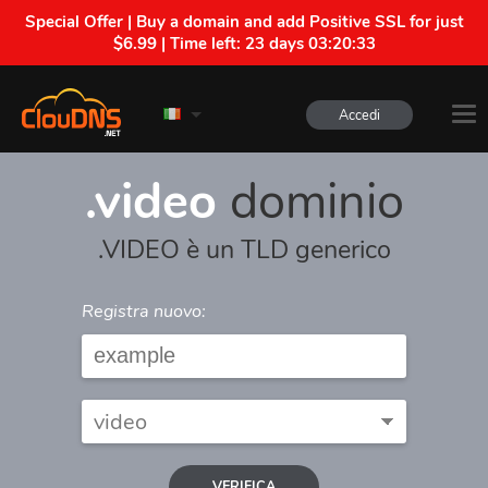
Special Offer | Buy a domain and add Positive SSL for just
$6.99 | Time left:
23 days 03:20:33
Accedi
.video
dominio
.VIDEO è un TLD generico
Registra nuovo:
VERIFICA