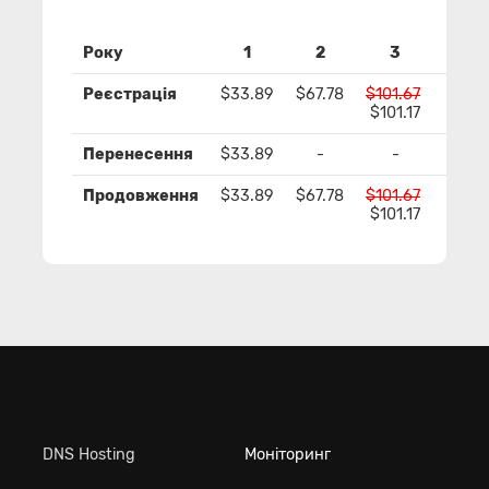
Року
1
2
3
4
Реєстрація
$33.89
$67.78
$101.67
$135
$101.17
$134
Перенесення
$33.89
-
-
-
Продовження
$33.89
$67.78
$101.67
$135
$101.17
$134
DNS Hosting
Моніторинг