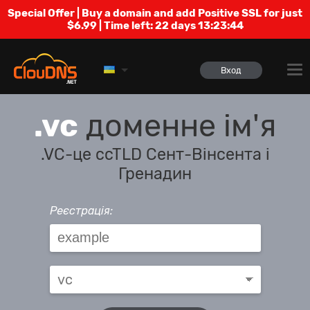
Special Offer | Buy a domain and add Positive SSL for just
$6.99 | Time left:
22 days 13:23:44
Вход
.vc
доменне ім'я
.VC-це ccTLD Сент-Вінсента і
Гренадин
Реєстрація: