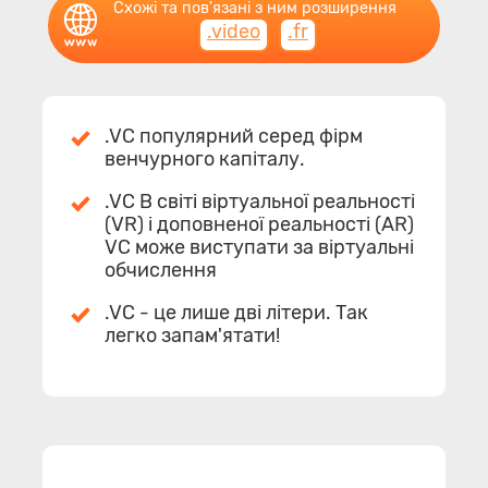
Схожі та пов'язані з ним розширення
.video
.fr
.VC популярний серед фірм
венчурного капіталу.
.VC В світі віртуальної реальності
(VR) і доповненої реальності (AR)
VC може виступати за віртуальні
обчислення
.VC - це лише дві літери. Так
легко запам'ятати!