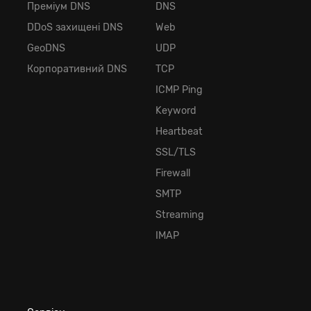
Преміум DNS
DNS
DDoS захищені DNS
Web
GeoDNS
UDP
Корпоративний DNS
TCP
ICMP Ping
Keyword
Heartbeat
SSL/TLS
Firewall
SMTP
Streaming
IMAP