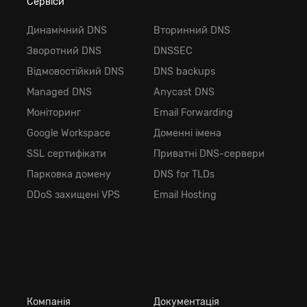
Сервіси
Динамічний DNS
Вторинний DNS
Зворотний DNS
DNSSEC
Відмовостійкий DNS
DNS backups
Managed DNS
Anycast DNS
Моніторинг
Email Forwarding
Google Workspace
Доменні імена
SSL сертифікати
Приватні DNS-сервери
Парковка домену
DNS for TLDs
DDoS захищені VPS
Email Hosting
Компанія
Документація