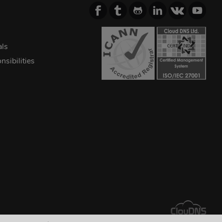
als
sibilities