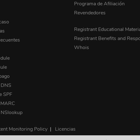
Programa de Afiliación
Revendedores
caso
Registrant Educational Materi
cas
Registrant Benefits and Respon
recuentes
Whois
dule
ule
pago
a DNS
e SPF
 DMARC
 NSlookup
ent Monitoring Policy
|
Licencias