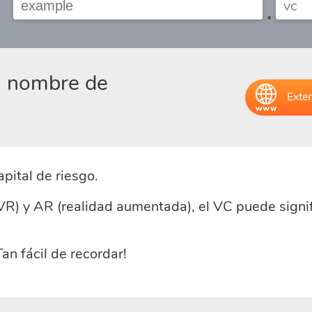
.
el nombre de
Exten
pital de riesgo.
(VR) y AR (realidad aumentada), el VC puede signif
an fácil de recordar!