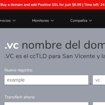
| Buy a domain and add Positive SSL for just $6.99 | Time left:
24
rvicios
Monitoreo
Compañia
.vc
nombre del dom
.VC es el ccTLD para San Vicente y 
Nuevo registro:
.
Transferir ahora: