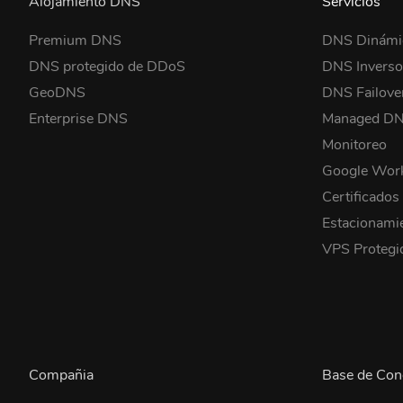
Alojamiento DNS
Servicios
Premium DNS
DNS Dinámi
DNS protegido de DDoS
DNS Invers
GeoDNS
DNS Failove
Enterprise DNS
Managed D
Monitoreo
Google Wor
Certificados
Estacionami
VPS Proteg
Compañia
Base de Con