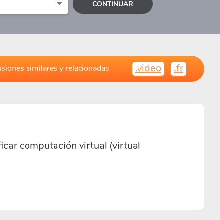
CONTINUAR
.video
.fr
siones similares y relacionadas
icar computación virtual (virtual