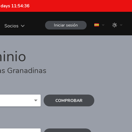
 days 11:54:35
Iniciar sesión
Socios
inio
las Granadinas
COMPROBAR