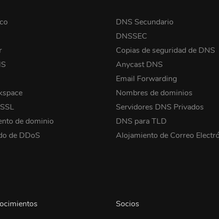
co
DNS Secundario
o
DNSSEC
r
Copias de seguridad de DNS
NS
Anycast DNS
Email Forwarding
kspace
Nombres de dominios
 SSL
Servidores DNS Privados
ento de dominio
DNS para TLD
ido de DDoS
Alojamiento de Correo Electr
ocimientos
Socios