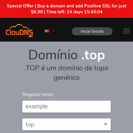
Special Offer | Buy a domain and add Positive SSL for just
$6.99 | Time left:
24 days 15:43:04
Iniciar Sessão
Domínio
.top
.TOP é um domínio de topo
genérico
Registar novo: