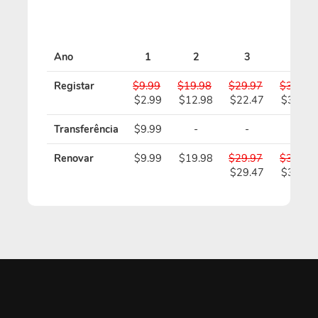
Ano
1
2
3
4
Registar
$9.99
$19.98
$29.97
$39.96
$2.99
$12.98
$22.47
$31.96
Transferência
$9.99
-
-
-
Renovar
$9.99
$19.98
$29.97
$39.96
$29.47
$38.96