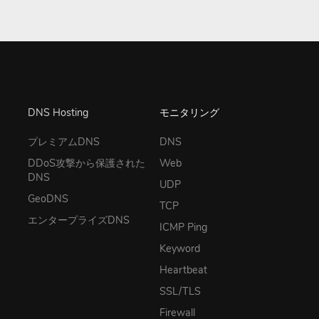
DNS Hosting
モニタリング
プレミアムDNS
DNS
DDoS攻撃から保護された
Web
DNS
UDP
GeoDNS
TCP
エンタープライズDNS
ICMP Ping
Keyword
Heartbeat
SSL/TLS
Firewall