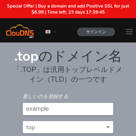
Special Offer | Buy a domain and add Positive SSL for just
$6.99 | Time left:
23 days 17:39:45
サインイン
.top
のドメイン名
「.TOP」は汎用トップレベルドメ
イン（TLD）の一つです
新しいのを登録する: