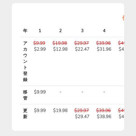
価格
年
1
2
3
4
5
ア
$9.99
$19.98
$29.97
$39.96
$49.95
カ
$2.99
$12.98
$22.47
$31.96
$41.45
ウ
ン
ト
登
録
移
$9.99
-
-
-
-
管
更
$9.99
$19.98
$29.97
$39.96
$49.95
新
$29.47
$38.96
$48.45