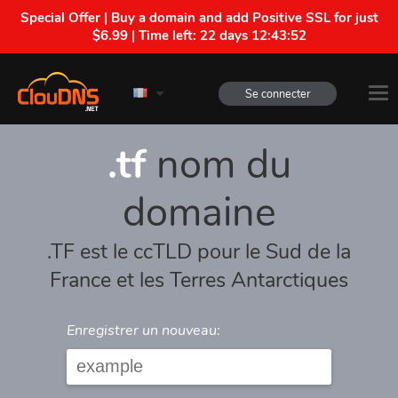
Special Offer | Buy a domain and add Positive SSL for just
$6.99 | Time left:
22 days 12:43:52
Se connecter
.tf
nom du
domaine
.TF est le ccTLD pour le Sud de la
France et les Terres Antarctiques
Enregistrer un nouveau: