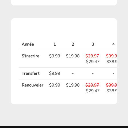
Année
1
2
3
4
S'inscrire
$9.99
$19.98
$29.97
$39.96
$29.47
$38.96
Transfert
$9.99
-
-
-
Renouveler
$9.99
$19.98
$29.97
$39.96
$29.47
$38.96