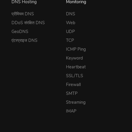
DNS Hosting
Monitoring
प्रीमियम DNS
DNS
DDoS संरक्षित DNS
Web
GeoDNS
UDP
एंटरप्राइज DNS
TCP
ICMP Ping
Keyword
Heartbeat
SSL/TLS
Firewall
SMTP
Streaming
IMAP