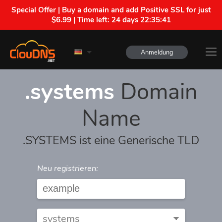
Special Offer | Buy a domain and add Positive SSL for just
$6.99 | Time left:
24 days 22:35:41
Anmeldung
.systems
Domain
Name
.SYSTEMS ist eine Generische TLD
Neu registrieren: