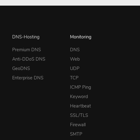
DNS-Hosting
Monitoring
Premium DNS
DNS
Anti-DDoS DNS
Web
GeoDNS
UDP
Enterprise DNS
TCP
ICMP Ping
Keyword
Heartbeat
SSL/TLS
Firewall
SMTP