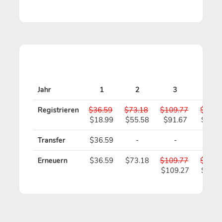
Jahr
1
2
3
4
Registrieren
$36.59
$73.18
$109.77
$146.
$18.99
$55.58
$91.67
$127.
Transfer
$36.59
-
-
-
Erneuern
$36.59
$73.18
$109.77
$146.
$109.27
$145.