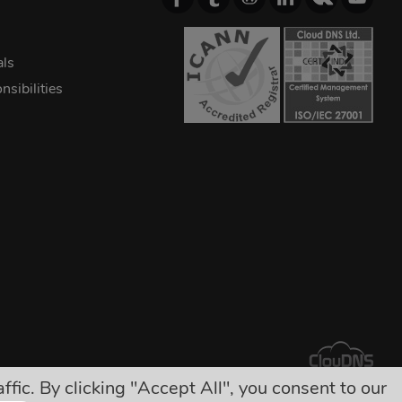
als
sibilities
ic. By clicking "Accept All", you consent to our
ryté poplatky!