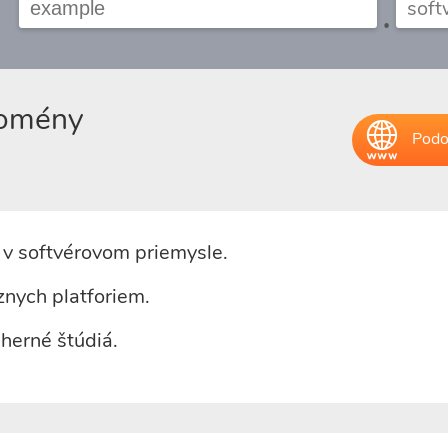
.
domény
Podo
v softvérovom priemysle.
nych platforiem.
herné štúdiá.