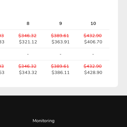
8
9
10
03
$346.32
$389.61
$432.90
33
$321.12
$363.91
$406.70
-
-
-
03
$346.32
$389.61
$432.90
53
$343.32
$386.11
$428.90
Monitoring