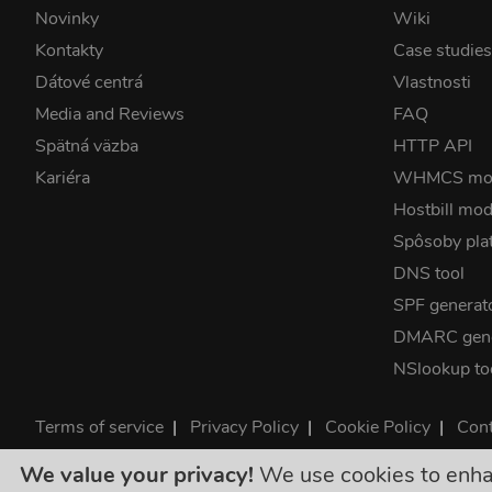
Novinky
Wiki
Kontakty
Case studie
Dátové centrá
Vlastnosti
Media and Reviews
FAQ
Spätná väzba
HTTP API
Kariéra
WHMCS mo
Hostbill mod
Spôsoby pla
DNS tool
SPF generat
DMARC gene
NSlookup to
Terms of service
|
Privacy Policy
|
Cookie Policy
|
Cont
©2026 ClouDNS
We value your privacy!
We use cookies to enhanc
Všetky ceny s