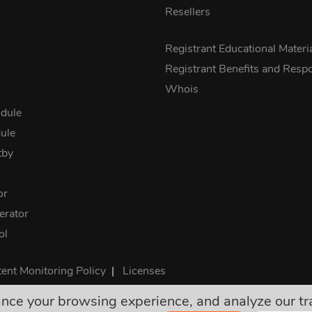
Resellers
s
Registrant Educational Materi
Registrant Benefits and Respon
Whois
dule
ule
tby
or
rator
ol
ent Monitoring Policy
|
Licenses
e your browsing experience, and analyze our traff
ú konečné a zahŕňajú všetky požadované dane. Žiadne ďalšie sk