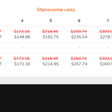
Stanovenie ceny
4
5
6
7
7
$173.16
$216.45
$259.74
$303.
7
$149.96
$192.75
$235.54
$278.
-
-
-
-
7
$173.16
$216.45
$259.74
$303.
7
$172.16
$214.95
$257.74
$300.