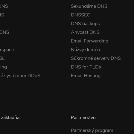
 DNS
Sekundárne DNS
NS
DNSSEC
r
DNS backups
 DNS
Anycast DNS
Email Forwarding
kspace
Názvy domén
SSL
Súkromné servery DNS
ing
DNS for TLDs
né systémom DDoS
Email Hosting
 základňa
Partnerstvo
Partnerský program