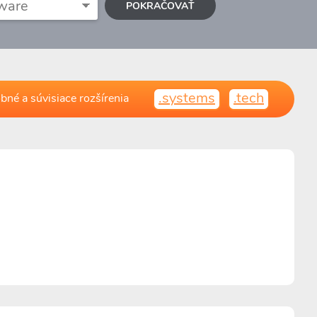
POKRAČOVAŤ
.systems
.tech
bné a súvisiace rozšírenia