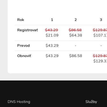
Rok
1
2
3
Registrovať
$43.29
$86.58
$129.8
$21.09
$64.38
$107.1
Prevod
$43.29
-
-
Obnoviť
$43.29
$86.58
$129.8
$129.3
DNS Hosting
Služby