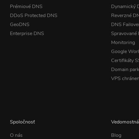
Prémiové DNS
Dynamický
DDoS Protected DNS
Reverzné D
GeoDNS
DNS Failove
Enterprise DNS
Spravované
Monitoring
Google Wor
Certifikáty 
Domain park
VPS chráne
Spoločnosť
Vedomostná
O nás
Blog