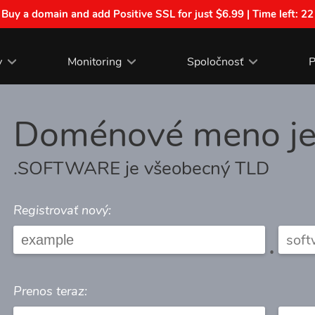
| Buy a domain and add Positive SSL for just $6.99 | Time left:
22
y
Monitoring
Spoločnosť
P
Doménové meno j
.SOFTWARE je všeobecný TLD
Registrovať nový:
.
Prenos teraz: