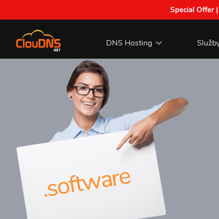
Special Offer 
DNS Hosting
Služb
.software