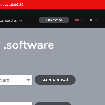
 days 10:06:19
Prihlásiť sa
artnerstvo
e
.software
SKONTROLOVAŤ