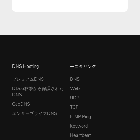
DNS Hosting
モニタリング
プレミアムDNS
DNS
DDoS攻撃から保護された
Web
DNS
UDP
GeoDNS
TCP
エンタープライズDNS
ICMP Ping
Keyword
Heartbeat