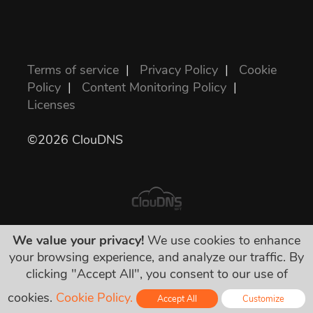
Terms of service
|
Privacy Policy
|
Cookie
Policy
|
Content Monitoring Policy
|
Licenses
©2026 ClouDNS
We value your privacy!
We use cookies to enhance
表示されている値段が全部最終的で、必要な
your browsing experience, and analyze our traffic. By
税金を含んでいます。隠された料金などは一
clicking "Accept All", you consent to our use of
切有りません！
cookies.
Cookie Policy.
Accept All
Customize