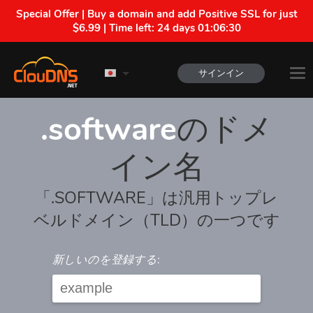
Special Offer | Buy a domain and add Positive SSL for just
$6.99 | Time left:
24 days 01:06:29
サインイン
.software
のドメ
イン名
「.SOFTWARE」は汎用トップレ
ベルドメイン（TLD）の一つです
新しいのを登録する: