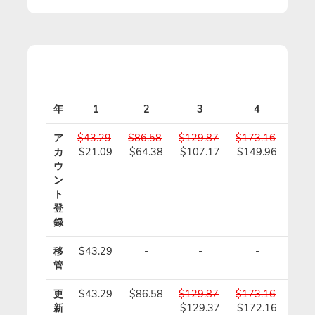
年
1
2
3
4
ア
$43.29
$86.58
$129.87
$173.16
$21
カ
$21.09
$64.38
$107.17
$149.96
$19
ウ
ン
ト
登
録
移
$43.29
-
-
-
管
更
$43.29
$86.58
$129.87
$173.16
$21
新
$129.37
$172.16
$21