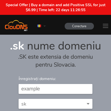
Special Offer | Buy a domain and add Positive SSL for just
$6.99 | Time left:
22 days 11:26:55
Conectare
.sk
nume domeniu
.SK este extensia de domeniu
pentru Slovacia.
Înregistrați domeniu: