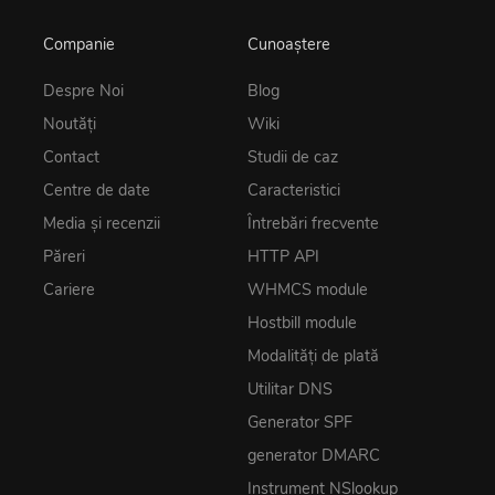
Companie
Cunoaștere
Despre Noi
Blog
Noutăţi
Wiki
Contact
Studii de caz
Centre de date
Caracteristici
Media și recenzii
Întrebări frecvente
Păreri
HTTP API
Cariere
WHMCS module
Hostbill module
Modalități de plată
Utilitar DNS
Generator SPF
generator DMARC
Instrument NSlookup