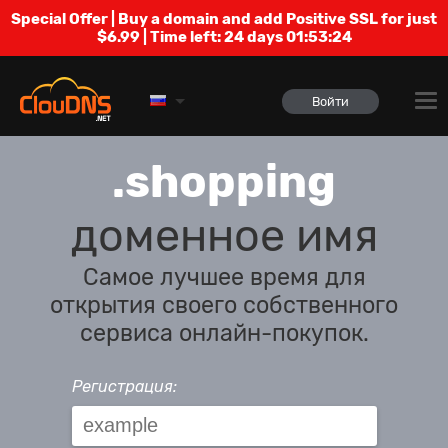
Special Offer | Buy a domain and add Positive SSL for just
$6.99 | Time left:
24 days 01:53:24
Войти
.shopping
доменное имя
Самое лучшее время для
открытия своего собственного
сервиса онлайн-покупок.
Регистрация: