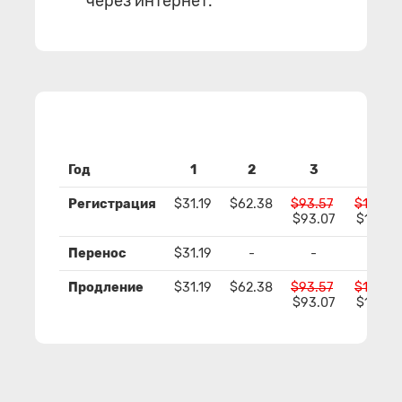
через интернет.
Год
1
2
3
4
Регистрация
$31.19
$62.38
$93.57
$124.76
$93.07
$123.7
Перенос
$31.19
-
-
-
Продление
$31.19
$62.38
$93.57
$124.76
$93.07
$123.7