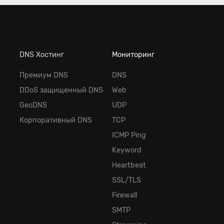
DNS Хостинг
Мониторинг
Премиум DNS
DNS
DDoS защищенный DNS
Web
GeoDNS
UDP
Корпоративный DNS
TCP
ICMP Ping
Keyword
Heartbeat
SSL/TLS
Firewall
SMTP