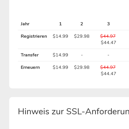
Jahr
1
2
3
Registrieren
$14.99
$29.98
$44.97
$44.47
Transfer
$14.99
-
-
Erneuern
$14.99
$29.98
$44.97
$44.47
Hinweis zur SSL-Anforderun