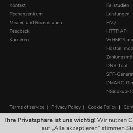
Kontakt
Fallstudien
Rechenzentrum
Leistungen
Medien und Rezensionen
FAQ
Feedback
HTTP API
Karrieren
WHMCS mo
Hostbill mod
Zahlungsmög
DNS-Tool
SPF-Genera
DMARC-Gen
NSlookup-T
Terms of service
|
Privacy Policy
|
Cookie Policy
|
Cont
©2026 ClouDNS
Ihre Privatsphäre ist uns wichtig!
Wir nutzen Co
Alle Preise sind 
auf „Alle akzeptieren“ stimmen S