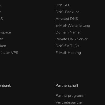
S
DNSSEC
r
DNS-Backups
NS
Anycast DNS
E-Mail-Weiterleitung
kspace
Domain Namen
ate
Private DNS Server
rken
DNS für TLDs
ützter VPS
E-Mail-Hosting
enbank
Partnerschaft
Partnerprogramm
Vertriebspartner