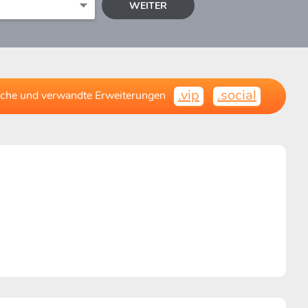
WEITER
.vip
.social
iche und verwandte Erweiterungen