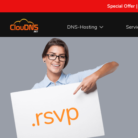
Special Offer 
DNS-Hosting
Servi
.rsvp