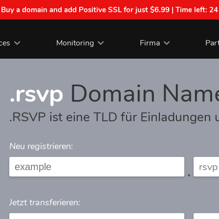
| Buy a domain and add Positive SSL for just $6.99 | Time left:
24
ces
Monitoring
Firma
Par
.rsvp
Domain Nam
.RSVP ist eine TLD für Einladungen 
Neu registrieren:
.
Jetzt transferieren: