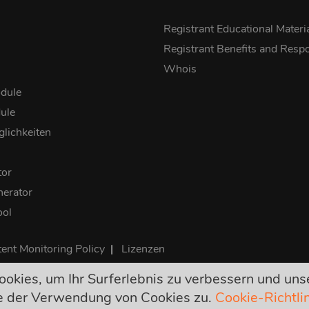
Registrant Educational Materi
Registrant Benefits and Respon
Whois
dule
ule
lichkeiten
tor
erator
ool
ent Monitoring Policy
|
Lizenzen
okies, um Ihr Surferlebnis zu verbessern und uns
endgültig und enthalten alle benötigten Steuern. Keine anderen v
ie der Verwendung von Cookies zu.
Cookie-Richtli