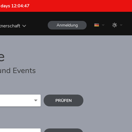
 days 12:04:46
Anmeldung
tnerschaft
e
und Events
PRÜFEN