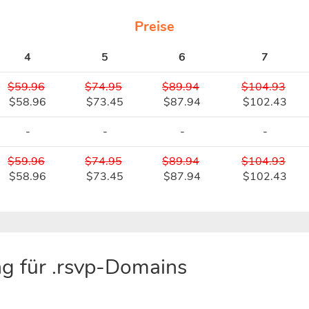
Preise
4
5
6
7
$59.96
$74.95
$89.94
$104.93
$58.96
$73.45
$87.94
$102.43
-
-
-
-
$59.96
$74.95
$89.94
$104.93
$58.96
$73.45
$87.94
$102.43
g für .rsvp-Domains