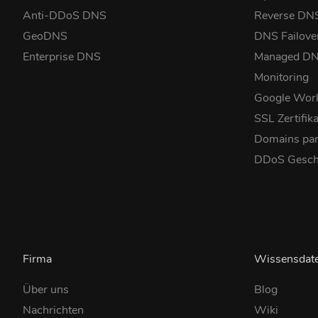
Anti-DDoS DNS
Reverse DN
GeoDNS
DNS Failove
Enterprise DNS
Managed D
Monitoring
Google Wor
SSL Zertifik
Domains pa
DDoS Gesch
Firma
Wissensdat
Über uns
Blog
Nachrichten
Wiki