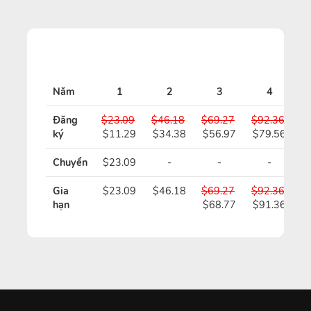
Năm
1
2
3
4
Đăng
$23.09
$46.18
$69.27
$92.36
$
ký
$11.29
$34.38
$56.97
$79.56
$
Chuyển
$23.09
-
-
-
Gia
$23.09
$46.18
$69.27
$92.36
$
hạn
$68.77
$91.36
$