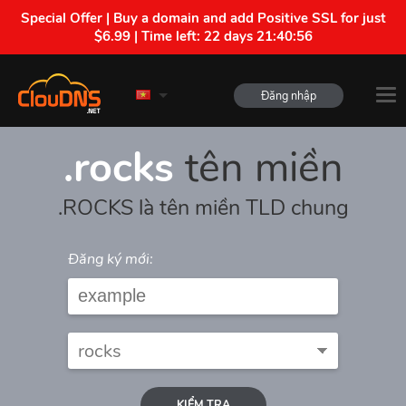
Special Offer | Buy a domain and add Positive SSL for just
$6.99 | Time left:
22 days 21:40:56
Đăng nhập
.rocks
tên miền
.ROCKS là tên miền TLD chung
Đăng ký mới:
KIỂM TRA