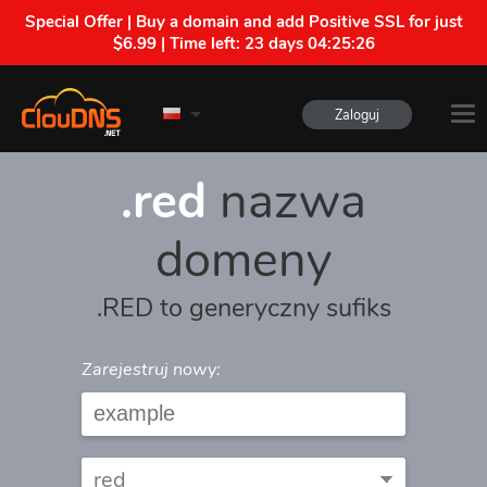
Special Offer | Buy a domain and add Positive SSL for just
$6.99 | Time left:
23 days 04:25:26
Zaloguj
.red
nazwa
domeny
.RED to generyczny sufiks
Zarejestruj nowy: