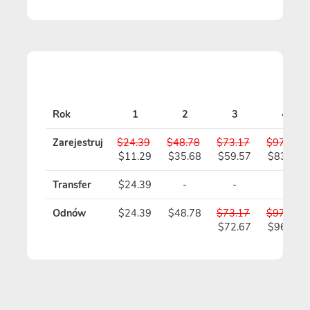
Rok
1
2
3
4
Zarejestruj
$24.39
$48.78
$73.17
$97.56
$11.29
$35.68
$59.57
$83.46
Transfer
$24.39
-
-
-
Odnów
$24.39
$48.78
$73.17
$97.56
$72.67
$96.56