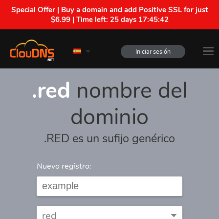
Special Offer | Buy a domain and add Positive SSL for just
$6.99 | Time left:
25 days 17:45:42
Iniciar sesión
.red
nombre del
dominio
.RED es un sufijo genérico
Nuevo registro: