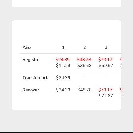
Año
1
2
3
4
Registro
$24.39
$48.78
$73.17
$97.5
$11.29
$35.68
$59.57
$83.4
Transferencia
$24.39
-
-
-
Renovar
$24.39
$48.78
$73.17
$97.5
$72.67
$96.5