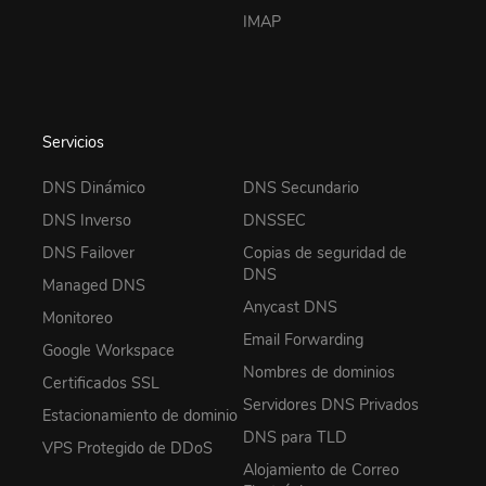
IMAP
Servicios
DNS Dinámico
DNS Secundario
DNS Inverso
DNSSEC
DNS Failover
Copias de seguridad de
DNS
Managed DNS
Anycast DNS
Monitoreo
Email Forwarding
Google Workspace
Nombres de dominios
Certificados SSL
Servidores DNS Privados
Estacionamiento de dominio
DNS para TLD
VPS Protegido de DDoS
Alojamiento de Correo