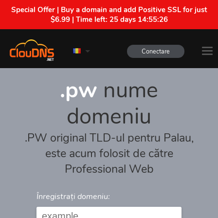
Special Offer | Buy a domain and add Positive SSL for just
$6.99 | Time left:
25 days 14:55:26
Conectare
.pw
nume
domeniu
.PW original TLD-ul pentru Palau,
este acum folosit de către
Professional Web
Înregistrați domeniu: