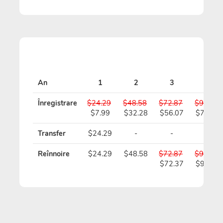
An
1
2
3
4
Înregistrare
$24.29
$48.58
$72.87
$97.16
$7.99
$32.28
$56.07
$79.86
Transfer
$24.29
-
-
-
Reînnoire
$24.29
$48.58
$72.87
$97.16
$72.37
$96.16