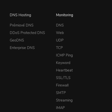
DNS Hosting
Monitoring
Prémiové DNS
DNS
DDoS Protected DNS
Web
GeoDNS
UDP
Enterprise DNS
TCP
ICMP Ping
Keyword
Heartbeat
SSL/TLS
Firewall
SMTP
Streaming
IMAP