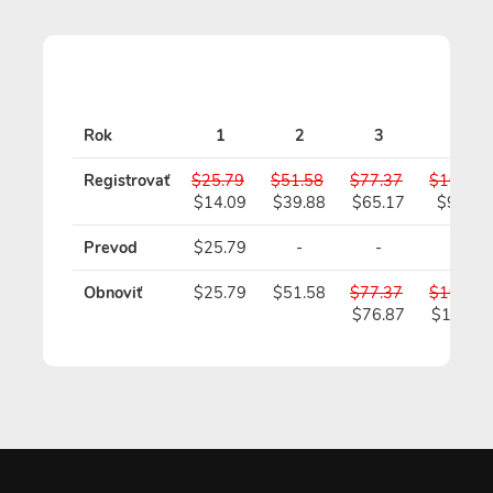
S
Rok
1
2
3
4
Registrovať
$25.79
$51.58
$77.37
$103.16
$14.09
$39.88
$65.17
$90.46
Prevod
$25.79
-
-
-
Obnoviť
$25.79
$51.58
$77.37
$103.16
$76.87
$102.1