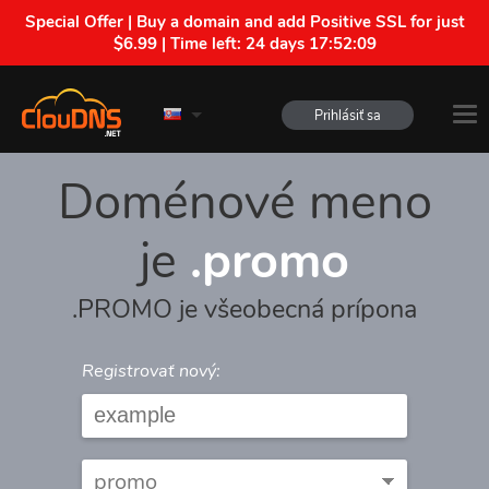
Special Offer | Buy a domain and add Positive SSL for just
$6.99 | Time left:
24 days 17:52:09
Prihlásiť sa
Doménové meno
je
.promo
.PROMO je všeobecná prípona
Registrovať nový: