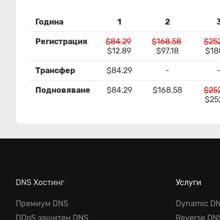
Година
1
2
Регистрация
$84.29
$168.58
$25
$12.89
$97.18
$18
Трансфер
$84.29
-
Подновяване
$84.29
$168.58
$25
$25
DNS Хостинг
Услуги
Премиум DNS
Dynamic D
DDoS защитен DNS
Reverse DN