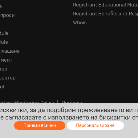
Registrant Educational Mate
а
Registrant Benefits and Resp
ъпроси
Whois
ule
dule
 плащане
умент
тор
ератор
ol
ntent Monitoring Policy
|
Лицензи
сквитки, за да подобрим преживяването ви п
 се съгласявате с използването на бисквитки о
чки цени са крайни с включен ДДС. Без други скрити та
Приеми всички
Персонализиране