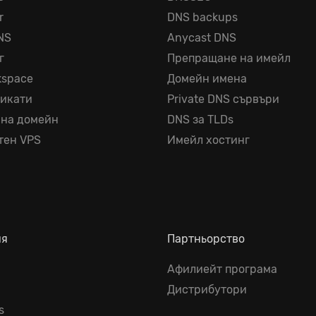
r
DNS backups
NS
Anycast DNS
г
Препращане на имейл
kspace
Домейн имена
фикати
Private DNS сървъри
 на домейн
DNS за TLDs
тен VPS
Имейл хостинг
ия
Партньорство
Афилиейт програма
Дистрибутори
s