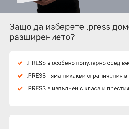
Защо да изберете .press до
разширението?
.PRESS е особено популярно сред в
.PRESS няма никакви ограничения в 
.PRESS е изпълнен с класа и прести