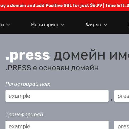
Buy a domain and add Positive SSL for just $6.99 | Time left:
2
ги
Мониторинг
Фирма
.press
домейн им
.PRESS е основен домейн
Регистрирай нов:
.
Трансферирай:
.