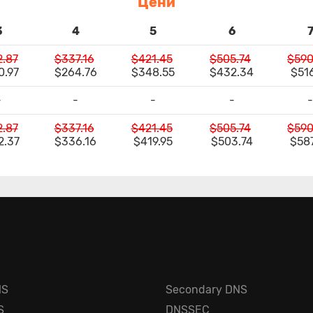
Цени
3
4
5
6
2.87
$337.16
$421.45
$505.74
$590
0.97
$264.76
$348.55
$432.34
$516
-
-
-
-
-
2.87
$337.16
$421.45
$505.74
$590
2.37
$336.16
$419.95
$503.74
$58
NS
Secondary DNS
S
DNSSEC