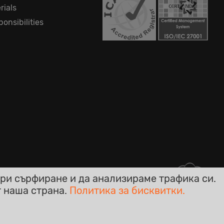
rials
onsibilities
ри сърфиране и да анализираме трафика си.
т наша страна.
Политика за бисквитки.
кси!
Online - Live Chat