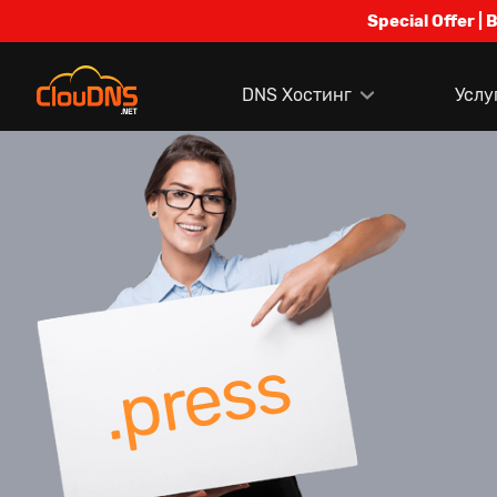
Special Offer | 
DNS Хостинг
Услу
.press