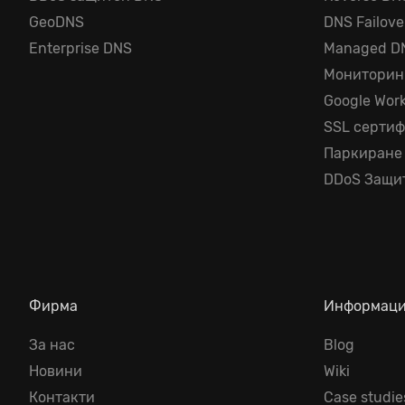
GeoDNS
DNS Failove
Enterprise DNS
Managed D
Мониторин
Google Wor
SSL серти
Паркиране
DDoS Защи
Фирма
Информац
За нас
Blog
Новини
Wiki
Контакти
Case studie