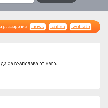
.news
.online
.website
ни разширения
а се възползва от него.