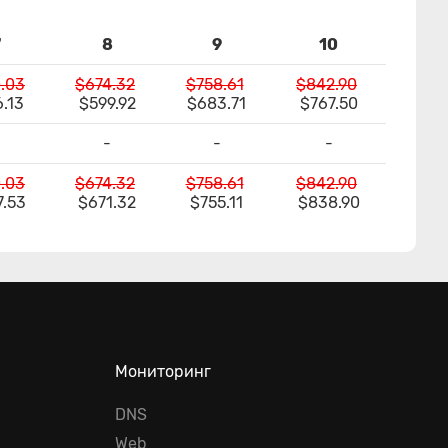
7
8
9
10
.03
$674.32
$758.61
$842.90
.13
$599.92
$683.71
$767.50
-
-
-
.03
$674.32
$758.61
$842.90
7.53
$671.32
$755.11
$838.90
Мониторинг
DNS
Web