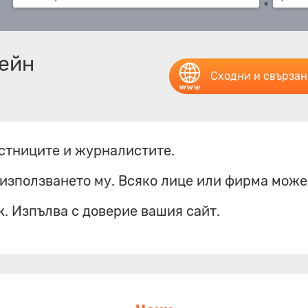
мейн
Сходни и свърза
естниците и журналистите.
използването му. Всяко лице или фирма може д
ж. Изпълва с доверие вашия сайт.