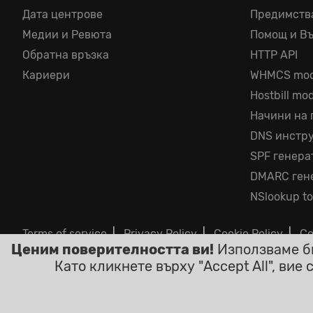
Дата центрове
Предимств
Медии и Ревюта
Помощ и В
Обратна връзка
HTTP API
Кариери
WHMCS mod
Hostbill mo
Начини на
DNS инстр
SPF генера
DMARC ген
NSlookup to
Terms of service
|
Privacy Policy
|
Cookie Policy
|
Co
Ценим поверителността ви!
Използваме би
©2026 ClouDNS
Като кликнете върху "Accept All", вие
Вси