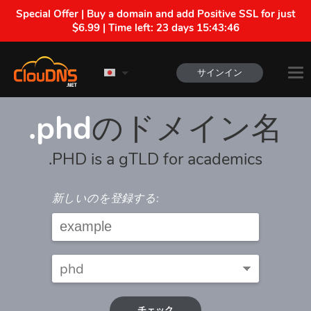
Special Offer | Buy a domain and add Positive SSL for just
$6.99 | Time left:
23 days 15:43:45
サインイン
.phd
のドメイン名
.PHD is a gTLD for academics
新しいのを登録する:
チェック