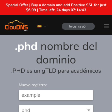
Special Offer | Buy a domain and add Positive SSL for just
$6.99 | Time left:
24 days 07:14:43
Iniciar sesión
.phd
nombre del
dominio
.PHD es un gTLD para académicos
Nuevo registro: