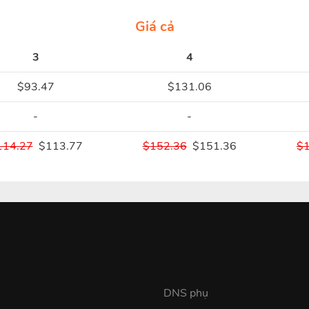
Giá cả
3
4
$93.47
$131.06
-
-
114.27
$113.77
$152.36
$151.36
$
DNS phụ