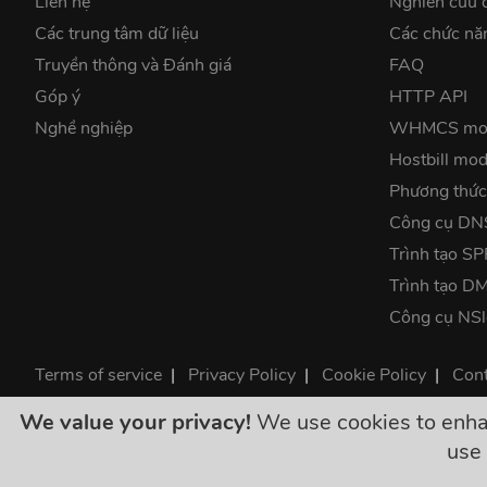
Liên hệ
Nghiên cứu 
Các trung tâm dữ liệu
Các chức nă
Truyền thông và Đánh giá
FAQ
Góp ý
HTTP API
Nghề nghiệp
WHMCS mo
Hostbill mod
Phương thức
Công cụ DN
Trình tạo SP
Trình tạo 
Công cụ NS
Terms of service
|
Privacy Policy
|
Cookie Policy
|
Cont
©2026 ClouDNS
We value your privacy!
We use cookies to enhanc
Giá của chúng 
use 