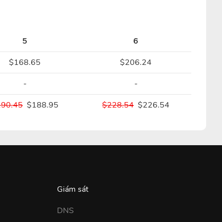
5
6
$168.65
$206.24
-
-
190.45
$188.95
$228.54
$226.54
Giám sát
DNS