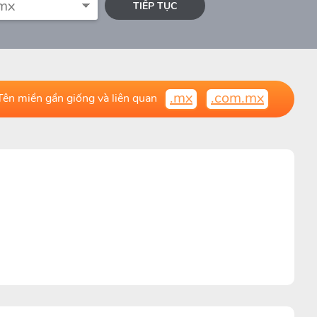
TIẾP TỤC
.mx
.com.mx
ên miền gần giống và liên quan