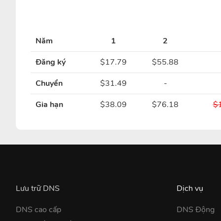
Năm
1
2
Đăng ký
$17.79
$55.88
Chuyển
$31.49
-
Gia hạn
$38.09
$76.18
$
Lưu trữ DNS
Dịch vụ
DNS cao cấp
DNS Động