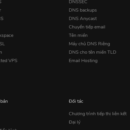
S
DNSSEC
r
DNS backups
NS
DNS Anycast
Chuyển tiếp email
kspace
Tên miền
SSL
Máy chủ DNS Riêng
n
DNS cho tên miền TLD
cted VPS
Email Hosting
 bản
Đối tác
Chương trình tiếp thị liên kết
Đại lý