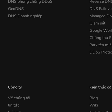
DNS phòng chống DDoS
Reverse DN
GeoDNS
DNS Failove
DNS Doanh nghiệp
Managed D
Giám sát
Google Wor
Chứng thư 
Park tên miề
DDoS Prote
Công ty
Kiến thức cơ
Về chúng tôi
Blog
tin tức
Wiki