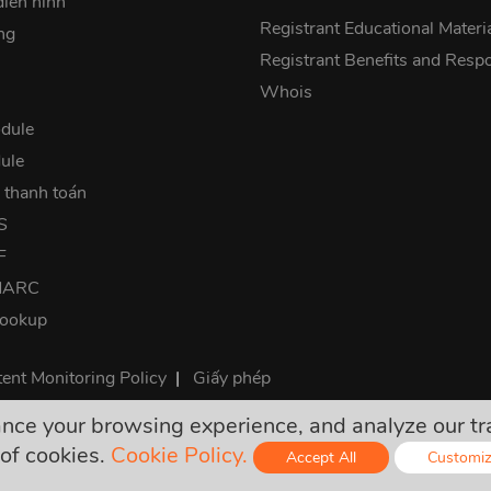
điển hình
Registrant Educational Materi
ng
Registrant Benefits and Respon
Whois
dule
ule
 thanh toán
S
F
DMARC
lookup
ent Monitoring Policy
|
Giấy phép
e your browsing experience, and analyze our traff
tôi là giá thanh toán đã bao gồm thuế. Không có bất kỳ khoản ph
of cookies.
Cookie Policy.
Accept All
Customi