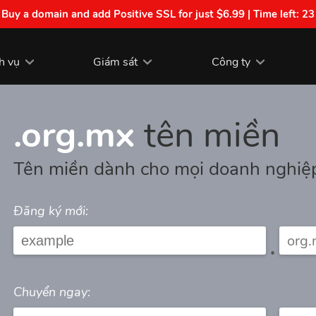
| Buy a domain and add Positive SSL for just $6.99 | Time left:
23
h vụ
Giám sát
Công ty
.org.mx
tên miền
Tên miền dành cho mọi doanh nghiệp
Đăng ký mới:
.
Chuyển ngay: