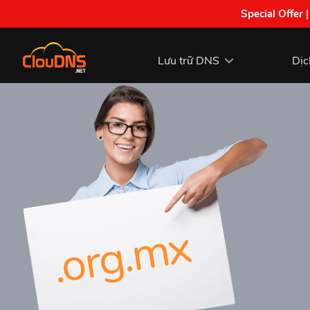
Special Offer 
Lưu trữ DNS
Dịc
.org.mx