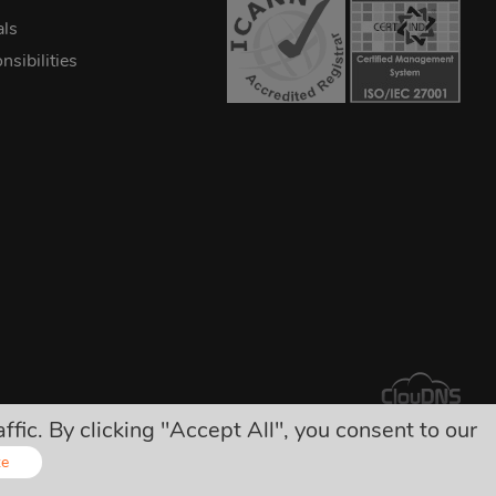
als
sibilities
ic. By clicking "Accept All", you consent to our
ụ thu nào khác!
ze