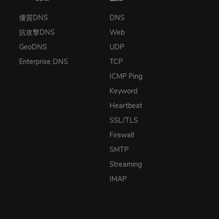
優質DNS
DNS
抗攻擊DNS
Web
GeoDNS
UDP
Enterprise DNS
TCP
ICMP Ping
Keyword
Heartbeat
SSL/TLS
Firewall
SMTP
Streaming
IMAP