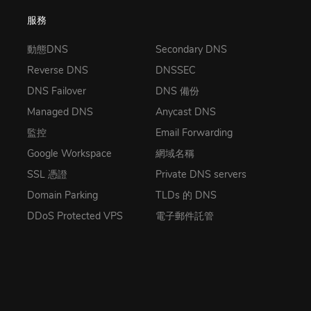
服務
動態DNS
Secondary DNS
Reverse DNS
DNSSEC
DNS Failover
DNS 備份
Managed DNS
Anycast DNS
監控
Email Forwarding
Google Workspace
網域名稱
SSL 憑證
Private DNS servers
Domain Parking
TLDs 的 DNS
DDoS Protected VPS
電子郵件託管