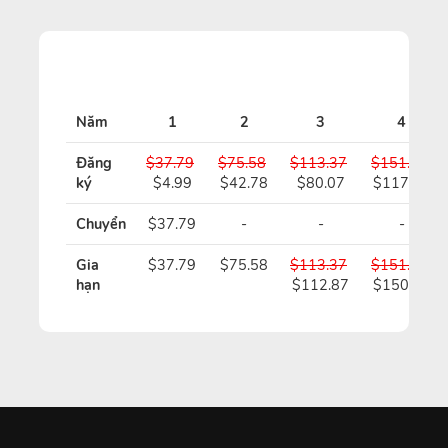
Năm
1
2
3
4
Đăng
$37.79
$75.58
$113.37
$151.16
ký
$4.99
$42.78
$80.07
$117.36
Chuyển
$37.79
-
-
-
Gia
$37.79
$75.58
$113.37
$151.16
hạn
$112.87
$150.16