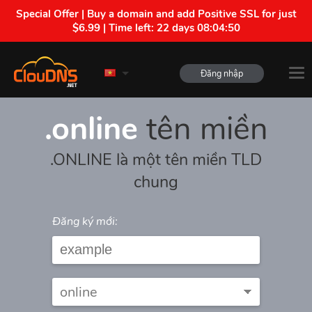
Special Offer | Buy a domain and add Positive SSL for just
$6.99 | Time left:
22 days 08:04:50
Đăng nhập
.online
tên miền
.ONLINE là một tên miền TLD
chung
Đăng ký mới: