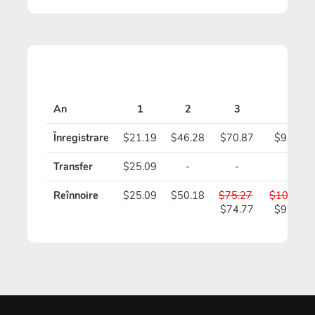
An
1
2
3
4
Înregistrare
$21.19
$46.28
$70.87
$95.46
Transfer
$25.09
-
-
-
Reînnoire
$25.09
$50.18
$75.27
$100.36
$74.77
$99.36