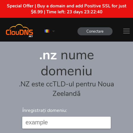
Special Offer | Buy a domain and add Positive SSL for just
$6.99 | Time left:
23 days 23:22:40
Conectare
.nz
nume
domeniu
.NZ este ccTLD-ul pentru Noua
Zeelandă
Înregistrați domeniu: