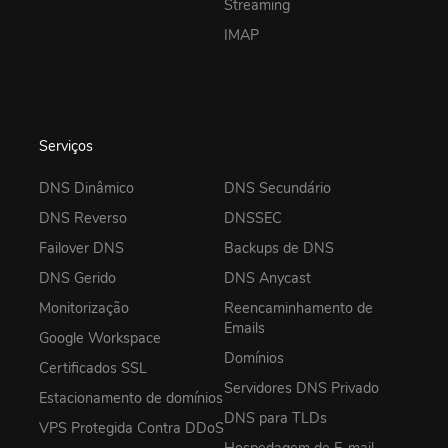
Streaming
IMAP
Serviços
DNS Dinâmico
DNS Secundário
DNS Reverso
DNSSEC
Failover DNS
Backups de DNS
DNS Gerido
DNS Anycast
Monitorização
Reencaminhamento de
Emails
Google Workspace
Domínios
Certificados SSL
Servidores DNS Privado
Estacionamento de domínios
DNS para TLDs
VPS Protegida Contra DDoS