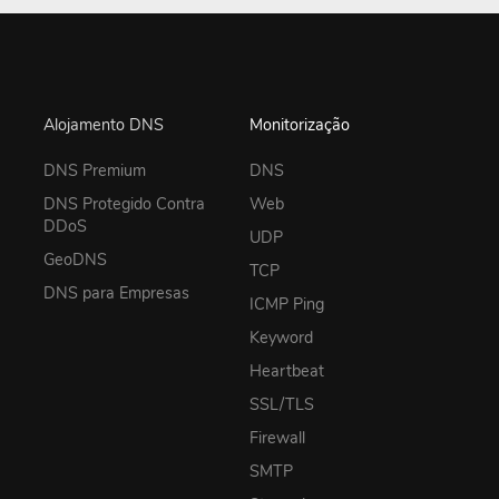
Alojamento DNS
Monitorização
DNS Premium
DNS
DNS Protegido Contra
Web
DDoS
UDP
GeoDNS
TCP
DNS para Empresas
ICMP Ping
Keyword
Heartbeat
SSL/TLS
Firewall
SMTP