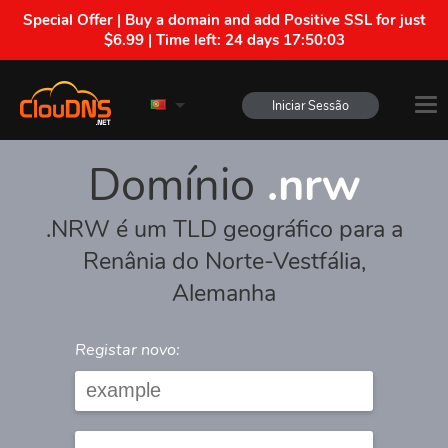
Special Offer | Buy a domain and add Positive SSL for just
$6.99 | Time left:
24 days 17:50:03
Iniciar Sessão
Domínio
.nrw
.NRW é um TLD geográfico para a
Renânia do Norte-Vestfália,
Alemanha
Registar novo: