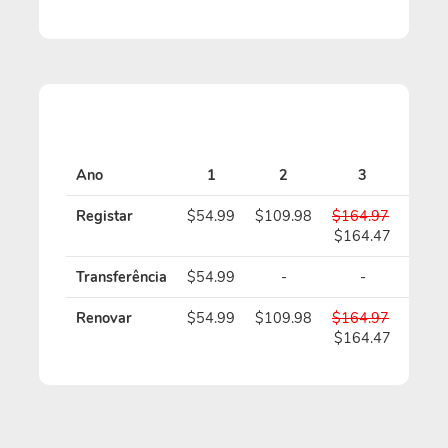
Ano
1
2
3
4
Registar
$54.99
$109.98
$164.97
$219
$164.47
$218
Transferência
$54.99
-
-
-
Renovar
$54.99
$109.98
$164.97
$219
$164.47
$218