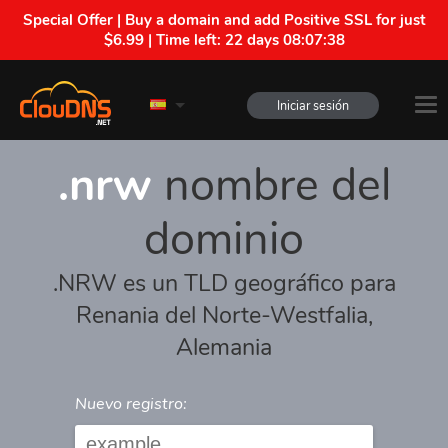
Special Offer | Buy a domain and add Positive SSL for just
$6.99 | Time left:
22 days 08:07:38
Iniciar sesión
.nrw
nombre del
dominio
.NRW es un TLD geográfico para
Renania del Norte-Westfalia,
Alemania
Nuevo registro: