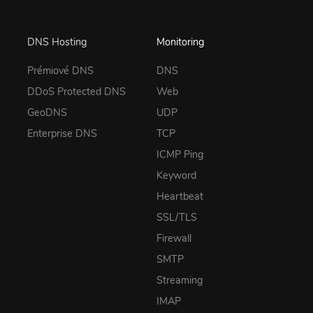
DNS Hosting
Monitoring
Prémiové DNS
DNS
DDoS Protected DNS
Web
GeoDNS
UDP
Enterprise DNS
TCP
ICMP Ping
Keyword
Heartbeat
SSL/TLS
Firewall
SMTP
Streaming
IMAP