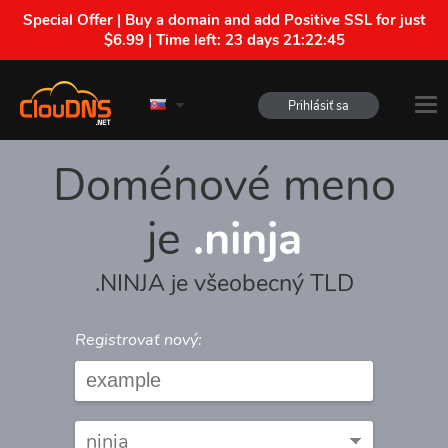
Special Offer | Buy a domain and add Positive SSL for just
$6.99 | Time left:
23 days 21:22:45
Prihlásiť sa
Doménové meno
je
.ninja
.NINJA je všeobecný TLD
Registrovať nový: