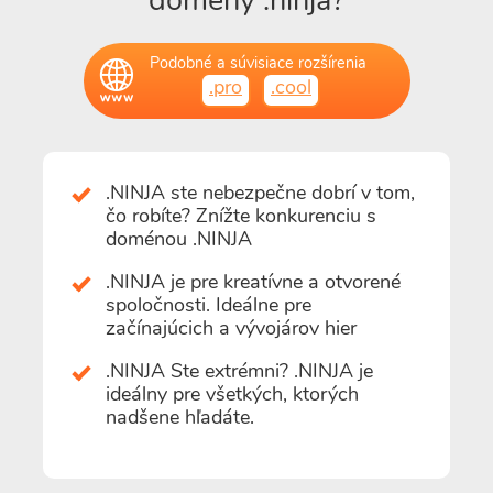
domény .ninja?
Podobné a súvisiace rozšírenia
.pro
.cool
.NINJA ste nebezpečne dobrí v tom,
čo robíte? Znížte konkurenciu s
doménou .NINJA
.NINJA je pre kreatívne a otvorené
spoločnosti. Ideálne pre
začínajúcich a vývojárov hier
.NINJA Ste extrémni? .NINJA je
ideálny pre všetkých, ktorých
nadšene hľadáte.