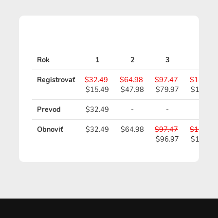
S
Rok
1
2
3
4
Registrovať
$32.49
$64.98
$97.47
$129.96
$15.49
$47.98
$79.97
$111.9
Prevod
$32.49
-
-
-
Obnoviť
$32.49
$64.98
$97.47
$129.96
$96.97
$128.9