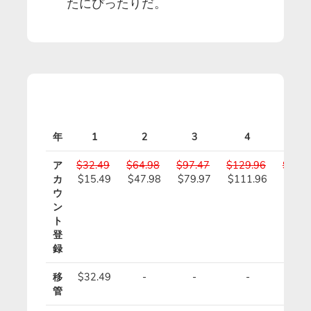
たにぴったりだ。
年
1
2
3
4
5
ア
$32.49
$64.98
$97.47
$129.96
$162.
カ
$15.49
$47.98
$79.97
$111.96
$143
ウ
ン
ト
登
録
移
$32.49
-
-
-
-
管