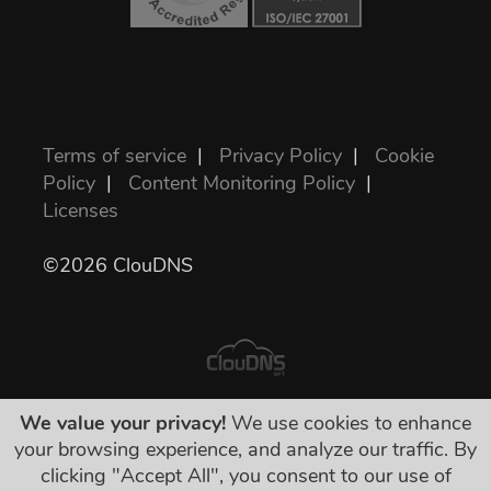
Terms of service
|
Privacy Policy
|
Cookie
Policy
|
Content Monitoring Policy
|
Licenses
©2026 ClouDNS
We value your privacy!
We use cookies to enhance
表示されている値段が全部最終的で、必要な
your browsing experience, and analyze our traffic. By
税金を含んでいます。隠された料金などは一
clicking "Accept All", you consent to our use of