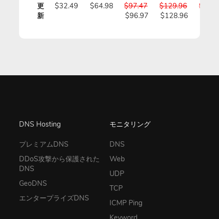
更
$32.49
$64.98
$97.47
$129.96
$162.
新
$96.97
$128.96
$160
DNS Hosting
モニタリング
プレミアムDNS
DNS
DDoS攻撃から保護された
Web
DNS
UDP
GeoDNS
TCP
エンタープライズDNS
ICMP Ping
Keyword