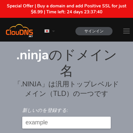
Special Offer | Buy a domain and add Positive SSL for just
$6.99 | Time left:
24 days 23:37:40
サインイン
.ninja
のドメイン
名
「.NINJA」は汎用トップレベルド
メイン（TLD）の一つです
新しいのを登録する: