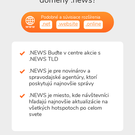
domény .news?
Podobné a súvisiace rozšírenia
.net
.website
.online
.NEWS Buďte v centre akcie s
.NEWS TLD
.NEWS je pre novinárov a
spravodajské agentúry, ktorí
poskytujú najnovšie správy
.NEWS je miesto, kde návštevníci
hľadajú najnovšie aktualizácie na
všetkých hotspotoch po celom
svete