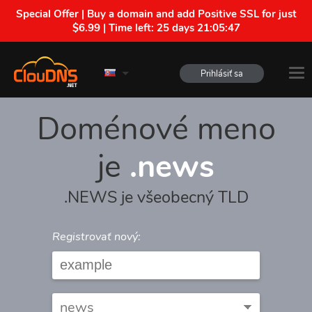
Special Offer | Buy a domain and add Positive SSL for just
$6.99 | Time left:
25 days 21:05:47
Prihlásiť sa
Doménové meno
je
.news
.NEWS je všeobecný TLD
Registrovať nový: