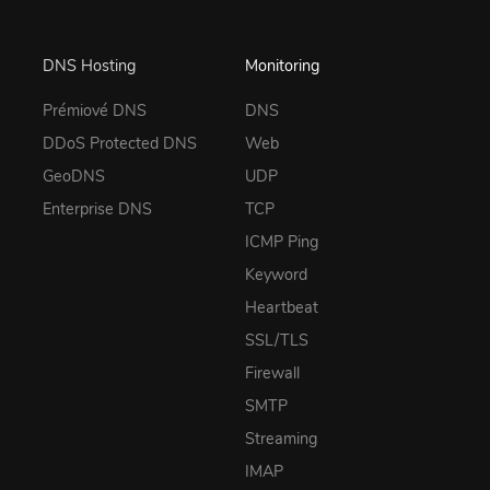
DNS Hosting
Monitoring
Prémiové DNS
DNS
DDoS Protected DNS
Web
GeoDNS
UDP
Enterprise DNS
TCP
ICMP Ping
Keyword
Heartbeat
SSL/TLS
Firewall
SMTP
Streaming
IMAP