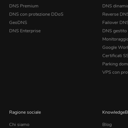
DNS Premium
DNS dinami
DNS con protezione DDoS
Reverse DN
GeoDNS
Failover DN
DNS Enterprise
DNS gestito
Monitoraggi
Google Wor
Certificati S
Parking dom
VPS con pro
Ragione sociale
KnowledgeB
Chi siamo
Blog