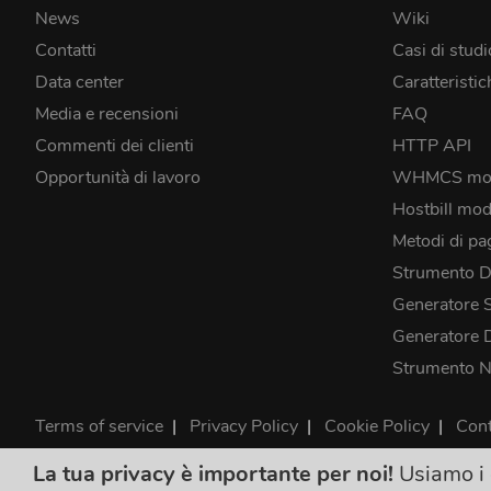
News
Wiki
Contatti
Casi di studi
Data center
Caratteristic
Media e recensioni
FAQ
Commenti dei clienti
HTTP API
Opportunità di lavoro
WHMCS mo
Hostbill mod
Metodi di p
Strumento 
Generatore 
Generatore
Strumento 
Terms of service
|
Privacy Policy
|
Cookie Policy
|
Cont
©2026 ClouDNS
La tua privacy è importante per noi!
Usiamo i c
Tutti