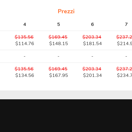
Prezzi
4
5
6
7
$135.56
$169.45
$203.34
$237.
$114.76
$148.15
$181.54
$214.
-
-
-
-
$135.56
$169.45
$203.34
$237.
7
$134.56
$167.95
$201.34
$234.