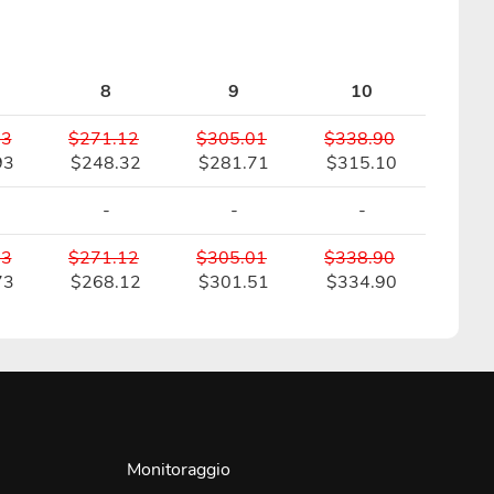
8
9
10
23
$271.12
$305.01
$338.90
93
$248.32
$281.71
$315.10
-
-
-
23
$271.12
$305.01
$338.90
73
$268.12
$301.51
$334.90
Monitoraggio