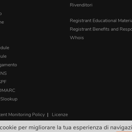
Rivenditori
o
Registrant Educational Materi
he
Registrant Benefits and Respon
Whois
dule
ule
agamento
DNS
SPF
 DMARC
NSlookup
ent Monitoring Policy
|
Licenze
ookie per migliorare la tua esperienza di navigazio
 i prezzi sono finali e includono le tasse. Nessun altro costo nas