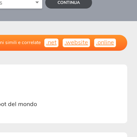
CONTINUA
.net
.website
.online
i simili e correlate
spot del mondo