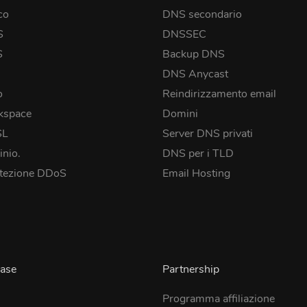
co
DNS secondario
S
DNSSEC
S
Backup DNS
DNS Anycast
o
Reindirizzamento email
kspace
Domini
SL
Server DNS privati
inio.
DNS per i TLD
tezione DDoS
Email Hosting
ase
Partnership
Programma affiliazione