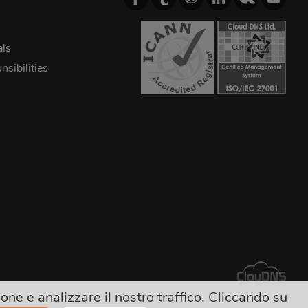
als
sibilities
ne e analizzare il nostro traffico. Cliccando su
costo!