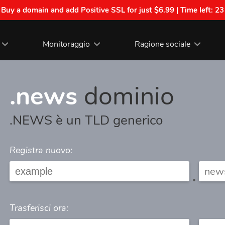
| Buy a domain and add Positive SSL for just $6.99 | Time left:
23
Monitoraggio
Ragione sociale
.news
dominio
.NEWS è un TLD generico
Registra nuovo:
.
Trasferisci ora: