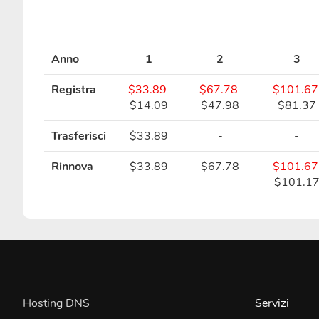
Anno
1
2
3
Registra
$33.89
$67.78
$101.67
$14.09
$47.98
$81.37
Trasferisci
$33.89
-
-
Rinnova
$33.89
$67.78
$101.67
$101.1
Hosting DNS
Servizi