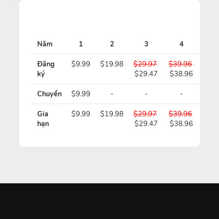
Gi
Năm
1
2
3
4
5
Đăng
$9.99
$19.98
$29.97
$39.96
$49
ký
$29.47
$38.96
$48
Chuyển
$9.99
-
-
-
-
Gia
$9.99
$19.98
$29.97
$39.96
$49
hạn
$29.47
$38.96
$48