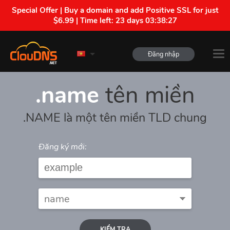
Special Offer | Buy a domain and add Positive SSL for just
$6.99 | Time left:
23 days 03:38:27
Đăng nhập
.name
tên miền
.NAME là một tên miền TLD chung
Đăng ký mới:
KIỂM TRA