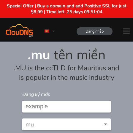
Special Offer | Buy a domain and add Positive SSL for just
$6.99 | Time left:
25 days 09:51:04
Đăng nhập
.mu
tên miền
.MU is the ccTLD for Mauritius and
is popular in the music industry
Đăng ký mới: