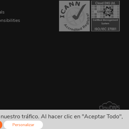
als
sibilities
estro tráfico. Al hacer clic en "Aceptar Todo",
tros cargos ocultos!
Personalizar