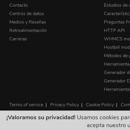
Contacto
Estudios de 
Centros de datos
Característi
Medios y Reseñas
Preguntas F
Retroalimentación
HTTP API
Carreras
WHMCS mo
Hostbill mod
Métodos de 
Herramient
Generador d
Generador
Herramienta
Terms of service
|
Privacy Policy
|
Cookie Policy
|
Cont
©2026 ClouDNS
¡Valoramos su privacidad!
Usamos cookies para 
Todos los precios s
acepta nuestro 