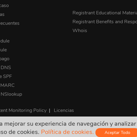
caso
Registrant Educational Materi
cas
Registrant Benefits and Respon
recuentes
Whois
dule
ule
pago
a DNS
e SPF
 DMARC
 NSlookup
ent Monitoring Policy
|
Licencias
mejorar su experiencia de navegación y analizar nu
on finales e incluyen todos los impuestos requeridos. ¡No hay o
uso de cookies.
Política de cookies.
Aceptar Todo