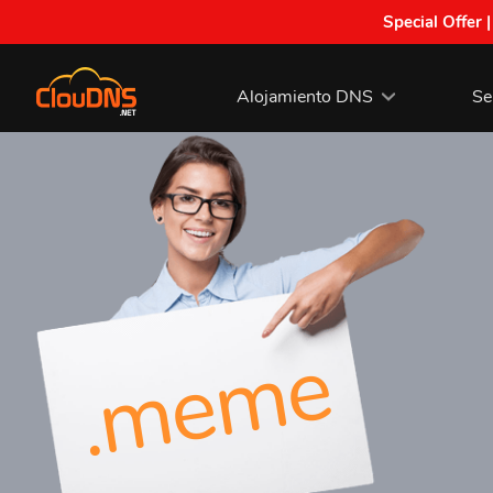
Special Offer 
Alojamiento DNS
Se
.meme