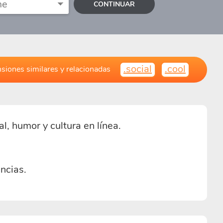
CONTINUAR
.social
.cool
siones similares y relacionadas
, humor y cultura en línea.
ncias.