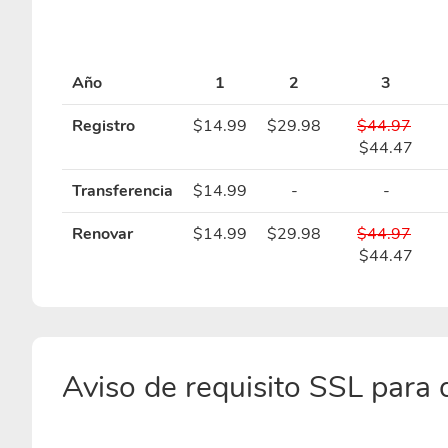
Año
1
2
3
Registro
$14.99
$29.98
$44.97
$44.47
Transferencia
$14.99
-
-
Renovar
$14.99
$29.98
$44.97
$44.47
Aviso de requisito SSL para