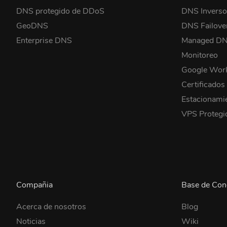
DNS protegido de DDoS
DNS Invers
GeoDNS
DNS Failove
Enterprise DNS
Managed D
Monitoreo
Google Wor
Certificados
Estacionami
VPS Proteg
Compañia
Base de Con
Acerca de nosotros
Blog
Noticias
Wiki