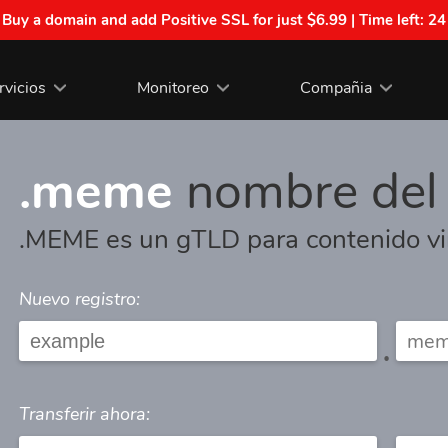
| Buy a domain and add Positive SSL for just $6.99 | Time left:
24
rvicios
Monitoreo
Compañia
.meme
nombre del
.MEME es un gTLD para contenido vi
Nuevo registro:
.
Transferir ahora: