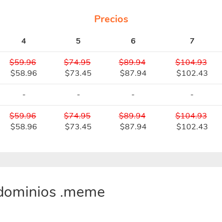
Precios
4
5
6
7
$59.96
$74.95
$89.94
$104.93
$58.96
$73.45
$87.94
$102.43
-
-
-
-
$59.96
$74.95
$89.94
$104.93
$58.96
$73.45
$87.94
$102.43
 dominios .meme