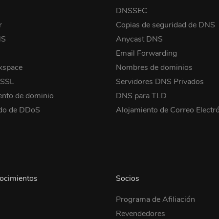
o
DNSSEC
r
Copias de seguridad de DNS
NS
Anycast DNS
Email Forwarding
kspace
Nombres de dominios
 SSL
Servidores DNS Privados
ento de dominio
DNS para TLD
ido de DDoS
Alojamiento de Correo Electr
ocimientos
Socios
Programa de Afiliación
Revendedores